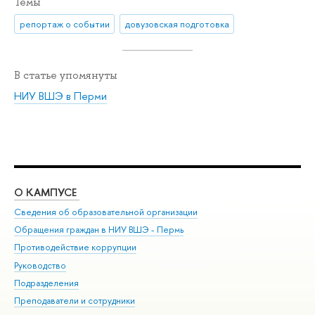
Темы
репортаж о событии
довузовская подготовка
В статье упомянуты
НИУ ВШЭ в Перми
О КАМПУСЕ
ОБ
Сведения об образовательной организации
Дов
Обращения граждан в НИУ ВШЭ - Пермь
Ол
Противодействие коррупции
При
Руководство
При
Подразделения
Ин
Преподаватели и сотрудники
До