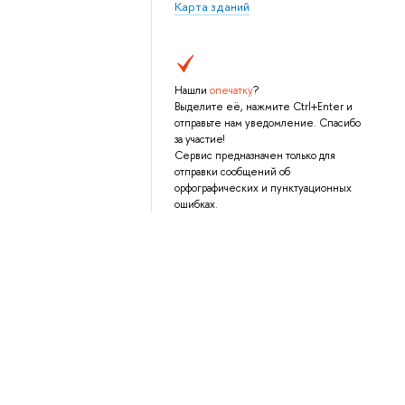
Карта зданий
Нашли
опечатку
?
Выделите её, нажмите Ctrl+Enter и
отправьте нам уведомление. Спасибо
за участие!
Сервис предназначен только для
отправки сообщений об
орфографических и пунктуационных
ошибках.