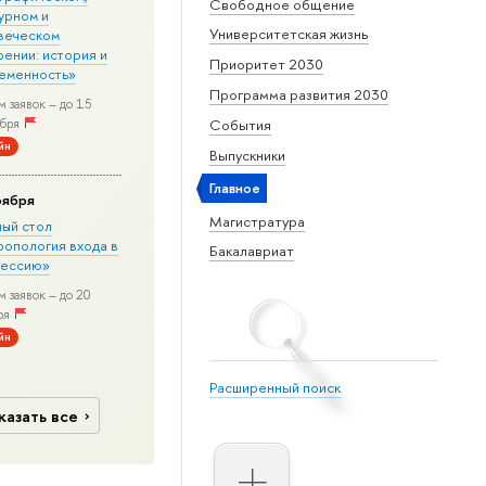
Свободное общение
урном и
Университетская жизнь
веческом
рении: история и
Приоритет 2030
еменность»
Программа развития 2030
 заявок – до 15
бря
События
йн
Выпускники
Главное
оября
Магистратура
лый стол
ропология входа в
Бакалавриат
ессию»
 заявок – до 20
ря
йн
Расширенный поиск
казать все