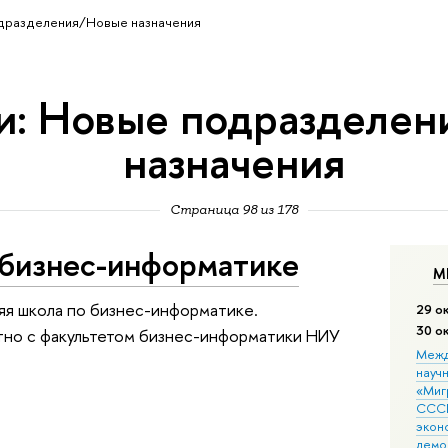
одразделения/Новые назначения
и: Новые подразделе
назначения
Страница 98 из 178
о бизнес-информатике
М
я школа по бизнес-информатике.
29 о
30 о
но с факультетом бизнес-информатики НИУ
Межд
науч
«Мигр
СССР
экон
демо