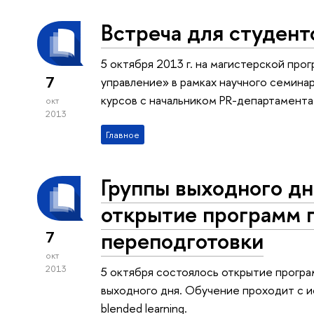
Встреча для студент
5 октября 2013 г. на магистерской пр
7
управление» в рамках научного семина
курсов с начальником PR-департамента L
окт
2013
Главное
Группы выходного дн
открытие программ 
переподготовки
7
окт
2013
5 октября состоялось открытие прогр
выходного дня. Обучение проходит с 
blended learning.