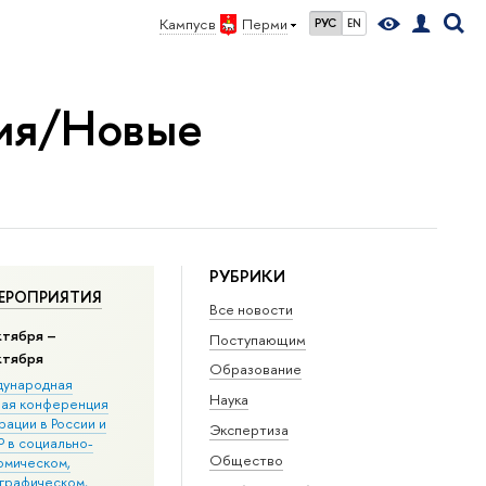
Кампус в
Перми
РУС
EN
ния/Новые
РУБРИКИ
ЕРОПРИЯТИЯ
Все новости
ктября –
Поступающим
ктября
Образование
ународная
Наука
ная конференция
ации в Росcии и
Экспертиза
 в социально-
Общество
омическом,
графическом,