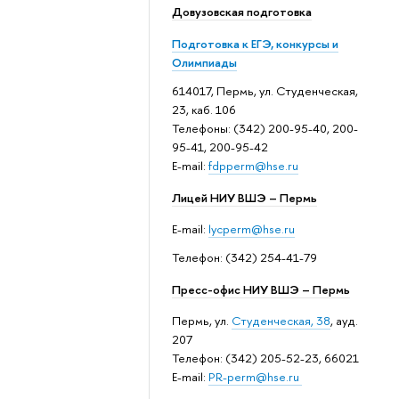
Довузовская подготовка
Подготовка к ЕГЭ, конкурсы и
Олимпиады
614017, Пермь, ул. Студенческая,
23, каб. 106
Телефоны: (342) 200-95-40, 200-
95-41, 200-95-42
E-mail:
fdpperm@hse.ru
Лицей НИУ ВШЭ – Пермь
E-mail:
lycperm@hse.ru
Телефон: (342) 254-41-79
Пресс-офис НИУ ВШЭ – Пермь
Пермь, ул.
Студенческая, 38
, ауд.
207
Телефон: (342) 205-52-23, 66021
E-mail:
PR-perm@hse.ru