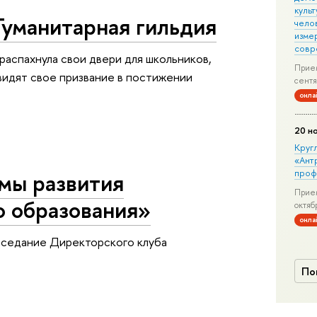
культ
Гуманитарная гильдия
чело
изме
совр
 распахнула свои двери для школьников,
Прием
видят свое призвание в постижении
сентя
онла
20 н
Круг
«Ант
проф
мы развития
Прием
о образования»
октяб
онла
аседание Директорского клуба
По