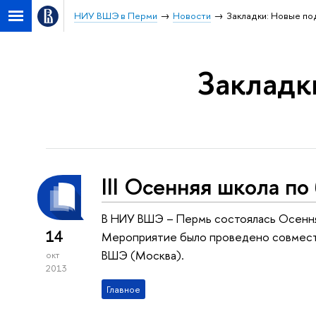
НИУ ВШЭ в Перми
Новости
Закладки: Новые п
Закладк
III Осенняя школа п
В НИУ ВШЭ – Пермь состоялась Осення
14
Мероприятие было проведено совмест
ВШЭ (Москва).
окт
2013
Главное