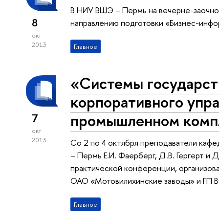
В НИУ ВШЭ – Пермь на вечерне-заочно
8
направлению подготовки «Бизнес-инфо
окт
2013
Главное
«Системы государст
корпоративного упра
промышленном комп
7
окт
2013
Со 2 по 4 октября преподаватели ка
– Пермь Е.И. Фаерберг, Д.В. Гергерт и 
практической конференции, организов
ОАО «Мотовилихинские заводы» и ГП 
Главное