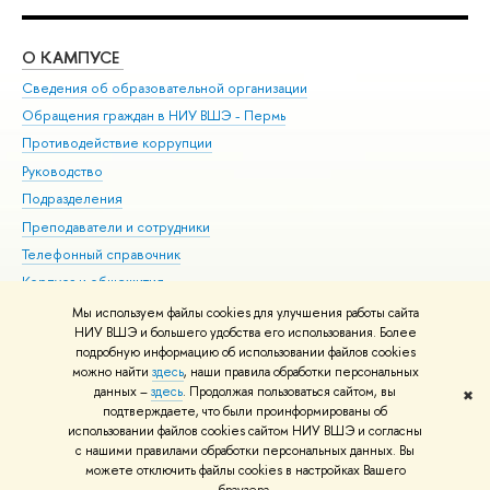
О КАМПУСЕ
ОБ
Сведения об образовательной организации
Дов
Обращения граждан в НИУ ВШЭ - Пермь
Ол
Противодействие коррупции
При
Руководство
При
Подразделения
Ин
Преподаватели и сотрудники
До
Телефонный справочник
Уни
Корпуса и общежития
Обр
ВШЭ для студентов с ограниченными возможностями
Мы используем файлы cookies для улучшения работы сайта
здоровья и инвалидностью
НИУ ВШЭ и большего удобства его использования. Более
подробную информацию об использовании файлов cookies
Единая платежная страница
можно найти
здесь
, наши правила обработки персональных
данных –
здесь
. Продолжая пользоваться сайтом, вы
✖
Редактору
подтверждаете, что были проинформированы об
© НИУ ВШЭ 1993–2026
Условия использования материалов
Адреса
использовании файлов cookies сайтом НИУ ВШЭ и согласны
с нашими правилами обработки персональных данных. Вы
и контакты
Карта сайта
можете отключить файлы cookies в настройках Вашего
Шрифты HSE Sans и HSE Slab разработаны в
Школе дизайна НИУ ВШЭ