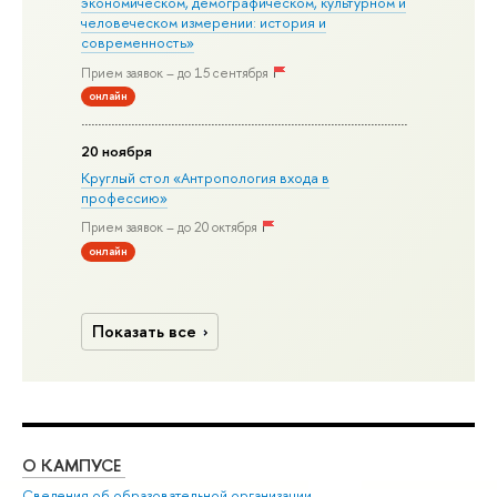
экономическом, демографическом, культурном и
человеческом измерении: история и
современность»
Прием заявок – до 15 сентября
онлайн
20 ноября
Круглый стол «Антропология входа в
профессию»
Прием заявок – до 20 октября
онлайн
Показать все
О КАМПУСЕ
ОБ
Сведения об образовательной организации
Дов