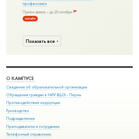
профессию»
Прием заявок – до 20 октября
онлайн
Показать все
О КАМПУСЕ
ОБ
Сведения об образовательной организации
Дов
Обращения граждан в НИУ ВШЭ - Пермь
Ол
Противодействие коррупции
При
Руководство
При
Подразделения
Ин
Преподаватели и сотрудники
До
Телефонный справочник
Уни