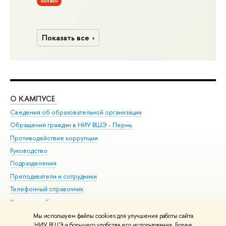
онлайн
Показать все
О КАМПУСЕ
ОБ
Сведения об образовательной организации
Дов
Обращения граждан в НИУ ВШЭ - Пермь
Ол
Противодействие коррупции
При
Руководство
При
Подразделения
Ин
Преподаватели и сотрудники
До
Телефонный справочник
Уни
Корпуса и общежития
Обр
ВШЭ для студентов с ограниченными возможностями
Мы используем файлы cookies для улучшения работы сайта
здоровья и инвалидностью
НИУ ВШЭ и большего удобства его использования. Более