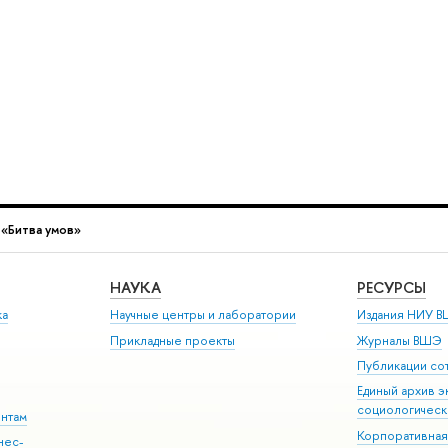
 «Битва умов»
НАУКА
РЕСУРСЫ
ка
Научные центры и лаборатории
Издания НИУ В
Прикладные проекты
Журналы ВШЭ
Публикации со
Единый архив э
социологическ
ентам
Корпоративная
нес-