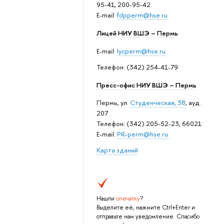
95-41, 200-95-42
E-mail:
fdpperm@hse.ru
Лицей НИУ ВШЭ – Пермь
E-mail:
lycperm@hse.ru
Телефон: (342) 254-41-79
Пресс-офис НИУ ВШЭ – Пермь
Пермь, ул.
Студенческая, 38
, ауд.
207
Телефон: (342) 205-52-23, 66021
E-mail:
PR-perm@hse.ru
Карта зданий
Нашли
опечатку
?
Выделите её, нажмите Ctrl+Enter и
отправьте нам уведомление. Спасибо