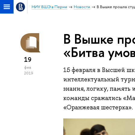
НИУ ВШЭ в Перми
Новости
В Вышке прошла сту
В Вышке пр
«Битва умо
19
фев
15 февраля в Высшей шк
2019
интеллектуальный турн
знания, логику, память 
команды сражались «Ман
«Оранжевая шестерка».