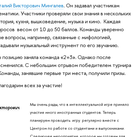
талий Викторович Мингалев
. Он задавал участникам
ематики. Участники проверяли свои знания в нескольких
тория, кухня, вышковедение, музыка и кино. Каждая
опросов весом от 10 до 50 баллов. Команды уверенно
е вопросы, например, связанные с мифологией,
гадывали музыкальный инструмент по его звучанию.
 позицию заняла команда «2+3». Однако после
р сменился. С небольшим отрывом победителем турнира
оманды, занявшие первые три места, получили призы.
агодарим всех за участие!
Мы очень рады, что в интеллектуальной игре приняло
кторович
участие много иностранных студентов. Теперь
планируем проводить игру регулярно вместе с
Центром по работе со студентами и выпускниками.
Следующее мероприятие, которое мы готовим для