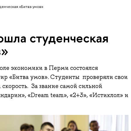
денческая «Битва умов»
ошла студенческая
в»
оле экономики в Перми состоялся
ир «Битва умов». Студенты проверяли свои
и скорость. За звание самой сильной
дарин», «Dream team», «2+3», «Истиклол» и