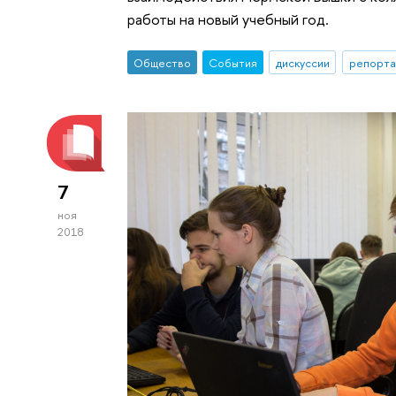
работы на новый учебный год.
Общество
События
дискуссии
репорта
7
ноя
2018