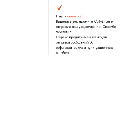
Нашли
опечатку
?
Выделите её, нажмите Ctrl+Enter и
отправьте нам уведомление. Спасибо
за участие!
Сервис предназначен только для
отправки сообщений об
орфографических и пунктуационных
ошибках.