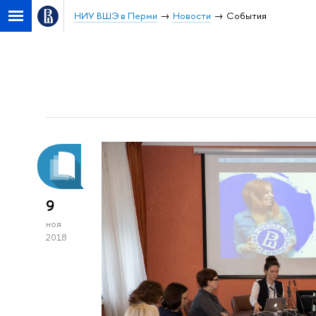
НИУ ВШЭ в Перми
Новости
События
9
ноя
2018