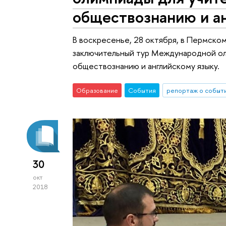
обществознанию и а
В воскресенье, 28 октября, в Пермско
заключительный тур Международной о
обществознанию и английскому языку.
Образование
События
репортаж о событ
30
окт
2018