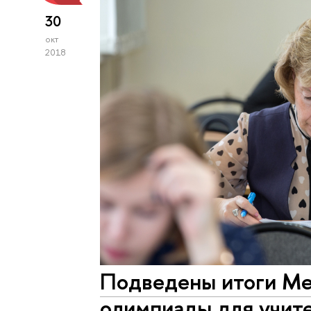
30
окт
2018
Подведены итоги М
олимпиады для учи