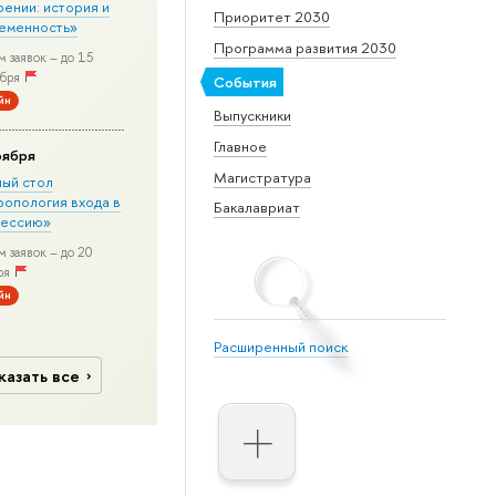
рении: история и
Приоритет 2030
еменность»
Программа развития 2030
 заявок – до 15
бря
События
йн
Выпускники
Главное
оября
Магистратура
лый стол
ропология входа в
Бакалавриат
ессию»
 заявок – до 20
ря
йн
Расширенный поиск
казать все