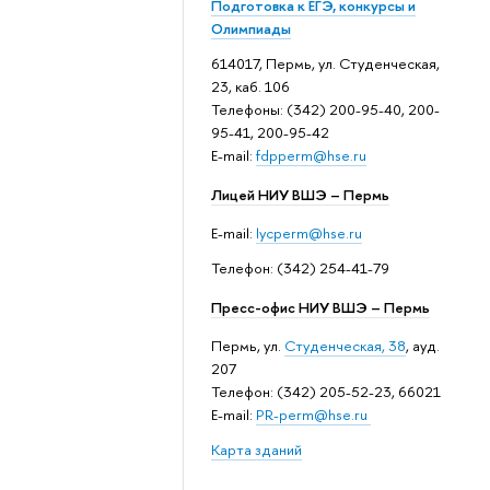
Подготовка к ЕГЭ, конкурсы и
Олимпиады
614017, Пермь, ул. Студенческая,
23, каб. 106
Телефоны: (342) 200-95-40, 200-
95-41, 200-95-42
E-mail:
fdpperm@hse.ru
Лицей НИУ ВШЭ – Пермь
E-mail:
lycperm@hse.ru
Телефон: (342) 254-41-79
Пресс-офис НИУ ВШЭ – Пермь
Пермь, ул.
Студенческая, 38
, ауд.
207
Телефон: (342) 205-52-23, 66021
E-mail:
PR-perm@hse.ru
Карта зданий