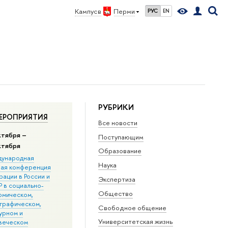
Кампус в
Перми
РУС
EN
РУБРИКИ
ЕРОПРИЯТИЯ
Все новости
ктября –
Поступающим
ктября
Образование
ународная
Наука
ная конференция
ации в Росcии и
Экспертиза
 в социально-
Общество
омическом,
графическом,
Свободное общение
урном и
Университетская жизнь
веческом