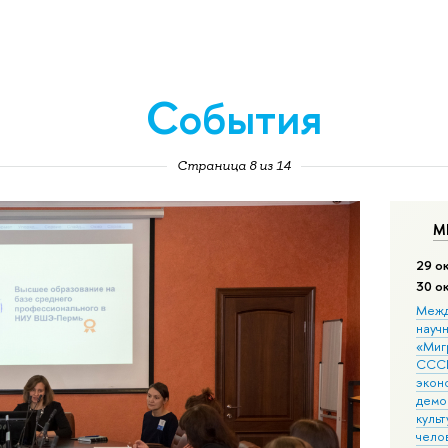
События
Страница 8 из 14
М
29 о
30 о
Межд
науч
«Мигр
СССР
экон
демо
культ
чело