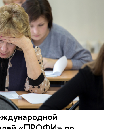
еждународной
телей «ПРОФИ» по