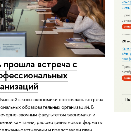
изме
совр
Прием
сентя
онла
20 н
Круг
«Ант
проф
прошла встреча с
Прием
офессиональных
октяб
онла
ганизаций
е Высшей школы экономики состоялась встреча
По
ональных образовательных организаций. В
вечерне-заочным факультетом экономики и
иемной кампании, рассмотрены новые форматы
леджами-партнерами и представлен план