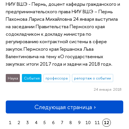
НИУ ВШЭ - Пермь, доцент кафедры гражданского и
предпринимательского права НИУ ВШЭ – Пермь
Пахомова Лариса Михайловна 24 января выступила
на заседании Правительства Пермского края
содокладчиком к докладу министра по
регулированию контрактной системы в сфере
закупок Пермского края Гершанока Льва
Валентиновича на тему «О государственных
закупках: итоги 2017 года и задачи на 2018 год».
Наука
События
профессора
репортаж о событии
24 января 2018
Следующая страница
1
2
3
4
5
6
7
8
9
10
11
12