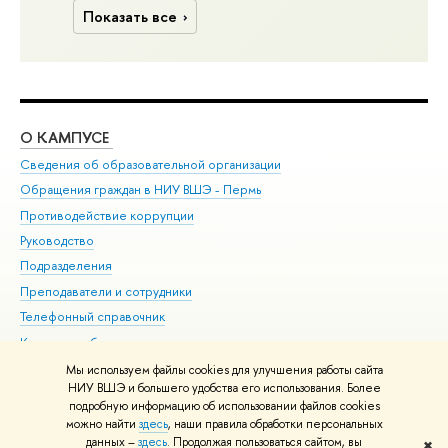
Показать все
О КАМПУСЕ
ОБ
Сведения об образовательной организации
Дов
Обращения граждан в НИУ ВШЭ - Пермь
Ол
Противодействие коррупции
При
Руководство
При
Подразделения
Ин
Преподаватели и сотрудники
До
Телефонный справочник
Уни
Корпуса и общежития
Обр
ВШЭ для студентов с ограниченными возможностями
Мы используем файлы cookies для улучшения работы сайта
здоровья и инвалидностью
НИУ ВШЭ и большего удобства его использования. Более
подробную информацию об использовании файлов cookies
Единая платежная страница
можно найти
здесь
, наши правила обработки персональных
данных –
здесь
. Продолжая пользоваться сайтом, вы
✖