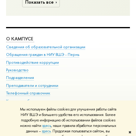
Показать все
О КАМПУСЕ
ОБ
Сведения об образовательной организации
Дов
Обращения граждан в НИУ ВШЭ - Пермь
Ол
Противодействие коррупции
При
Руководство
При
Подразделения
Ин
Преподаватели и сотрудники
До
Телефонный справочник
Уни
Корпуса и общежития
Обр
ВШЭ для студентов с ограниченными возможностями
Мы используем файлы cookies для улучшения работы сайта
здоровья и инвалидностью
НИУ ВШЭ и большего удобства его использования. Более
подробную информацию об использовании файлов cookies
Единая платежная страница
можно найти
здесь
, наши правила обработки персональных
данных –
здесь
. Продолжая пользоваться сайтом, вы
✖
Редактору