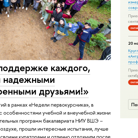
изме
совр
Прием
сентя
онла
20 н
Круг
«Ант
проф
 поддержке каждого,
Прием
и надежными
октяб
онла
ренными друзьями!»
ий в рамках «Недели первокурсника», в
По
 с особенностями учебной и внеучебной жизни
ательных программ бакалавриата НИУ ВШЭ –
оздухе, прошли интересные испытания, лучше
 своими кураторами и отлично отдохнули после