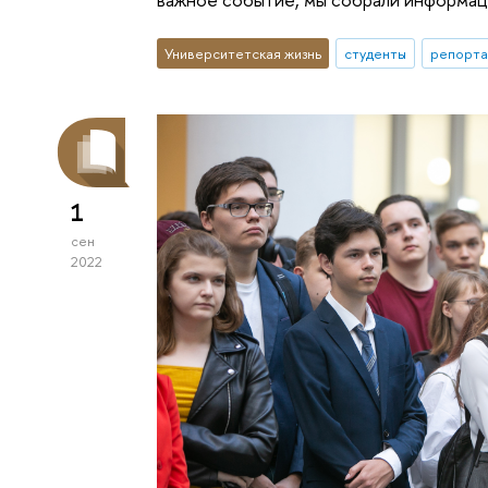
Университетская жизнь
студенты
репорта
1
сен
2022