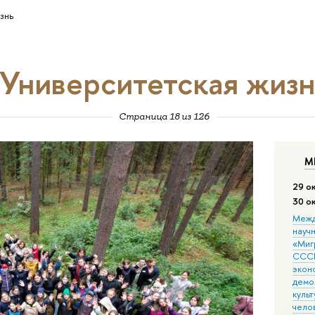
знь
Университетская жизн
Страница 18 из 126
М
29 о
30 о
Межд
науч
«Мигр
СССР
экон
демо
культ
чело