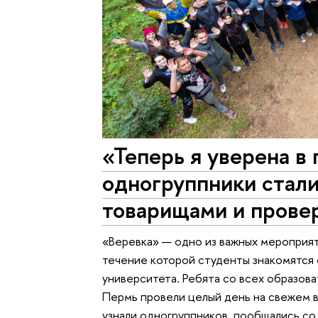
«Теперь я уверена в
одногруппники стал
товарищами и прове
«Веревка» — одно из важных мероприят
течение которой студенты знакомятся
университета. Ребята со всех образов
Пермь провели целый день на свежем в
узнали одногруппников, пообщались со