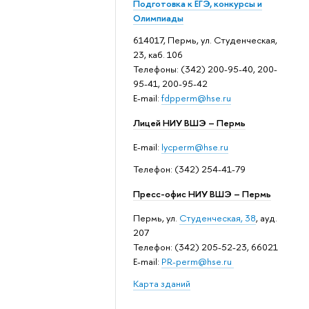
Подготовка к ЕГЭ, конкурсы и
Олимпиады
614017, Пермь, ул. Студенческая,
23, каб. 106
Телефоны: (342) 200-95-40, 200-
95-41, 200-95-42
E-mail:
fdpperm@hse.ru
Лицей НИУ ВШЭ – Пермь
E-mail:
lycperm@hse.ru
Телефон: (342) 254-41-79
Пресс-офис НИУ ВШЭ – Пермь
Пермь, ул.
Студенческая, 38
, ауд.
207
Телефон: (342) 205-52-23, 66021
E-mail:
PR-perm@hse.ru
Карта зданий