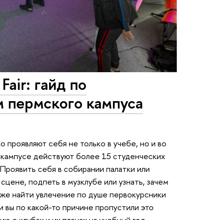
Fair: гайд по
м пермского кампуса
 проявляют себя не только в учебе, но и во
 кампусе действуют более 15 студенческих
 Проявить себя в собирании палатки или
сцене, подпеть в музклубе или узнать, зачем
акже найти увлечение по душе первокурсники
сли вы по какой-то причине пропустили это
 о клубах и их планах на учебный год.