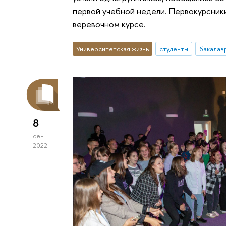
первой учебной недели. Первокурсники
веревочном курсе.
Университетская жизнь
студенты
бакалав
8
сен
2022