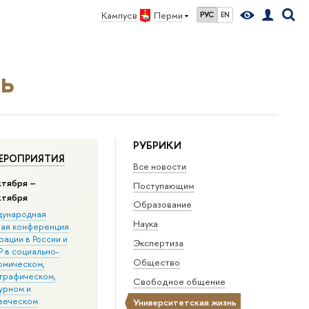
Кампус в
Перми
РУС
EN
ь
РУБРИКИ
ЕРОПРИЯТИЯ
Все новости
ктября –
Поступающим
ктября
Образование
ународная
Наука
ная конференция
ации в Росcии и
Экспертиза
 в социально-
Общество
омическом,
графическом,
Свободное общение
урном и
веческом
Университетская жизнь