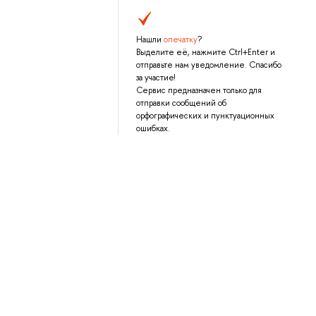
Нашли
опечатку
?
Выделите её, нажмите Ctrl+Enter и
отправьте нам уведомление. Спасибо
за участие!
Сервис предназначен только для
отправки сообщений об
орфографических и пунктуационных
ошибках.