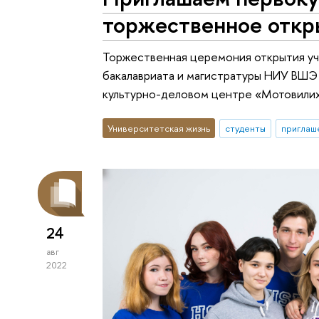
торжественное откры
Торжественная церемония открытия уче
бакалавриата и магистратуры НИУ ВШЭ 
культурно-деловом центре «Мотовилиха»
Университетская жизнь
студенты
приглаш
24
авг
2022