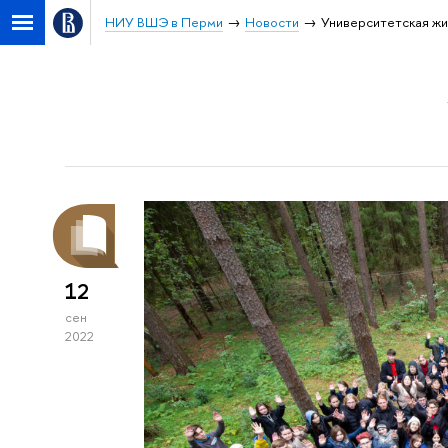
НИУ ВШЭ в Перми
Новости
Университетская жи
12
сен
2022