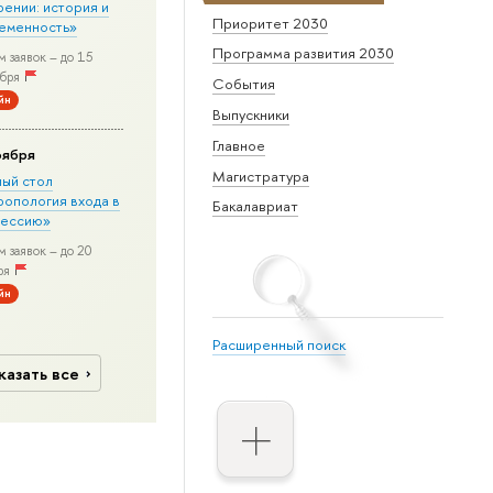
рении: история и
Приоритет 2030
еменность»
Программа развития 2030
 заявок – до 15
бря
События
йн
Выпускники
Главное
оября
Магистратура
лый стол
ропология входа в
Бакалавриат
ессию»
 заявок – до 20
ря
йн
Расширенный поиск
казать все