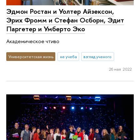
Эдмон Ростан и Уолтер Айзексон,
Эрих Фромм и Стефан Осборн, Эдит
Паргетер и Умберто Эко
Академическое чтиво
Университетская жизнь
не учеба
взгляд ученого
26 мая 2022