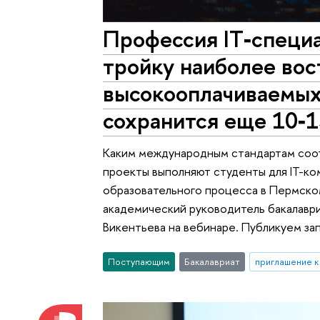
Профессия IT‑специа
тройку наиболее во
высокооплачиваемых,
сохранится еще 10‑1
Каким международным стандартам соот
проекты выполняют студенты для IT-к
образовательного процесса в Пермско
академический руководитель бакалавр
Викентьева на вебинаре. Публикуем зап
Поступающим
Бакалавриат
приглашение к