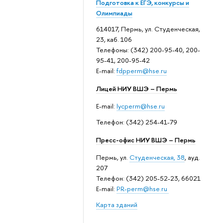
Подготовка к ЕГЭ, конкурсы и
Олимпиады
614017, Пермь, ул. Студенческая,
23, каб. 106
Телефоны: (342) 200-95-40, 200-
95-41, 200-95-42
E-mail:
fdpperm@hse.ru
Лицей НИУ ВШЭ – Пермь
E-mail:
lycperm@hse.ru
Телефон: (342) 254-41-79
Пресс-офис НИУ ВШЭ – Пермь
Пермь, ул.
Студенческая, 38
, ауд.
207
Телефон: (342) 205-52-23, 66021
E-mail:
PR-perm@hse.ru
Карта зданий