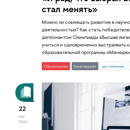
стал менять»
Можно ли совмещать развитие в научн
деятельностью? Как стать победителем
дипломантом Олимпиады «Высшая лига» 
учиться и одновременно выстраивать к
образовательной программы «Менеджм
Образование
Бакалавриат
достижения
22
апр
2020