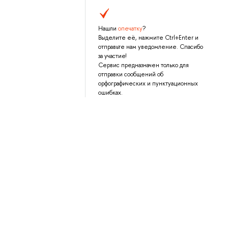
Нашли
опечатку
?
Выделите её, нажмите Ctrl+Enter и
отправьте нам уведомление. Спасибо
за участие!
Сервис предназначен только для
отправки сообщений об
орфографических и пунктуационных
ошибках.