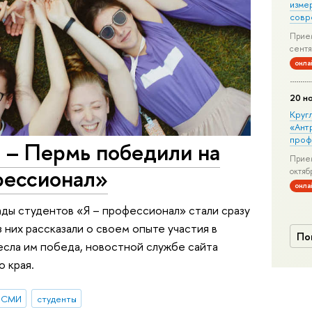
изме
совр
Прием
сентя
онла
20 н
Круг
«Ант
проф
– Пермь победили на
Прием
фессионал»
октяб
онла
ы студентов «Я – профессионал» стали сразу
 них рассказали о своем опыте участия в
По
несла им победа, новостной службе сайта
о края.
СМИ
студенты