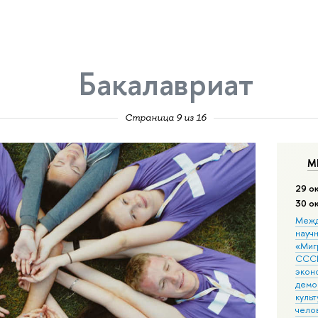
Бакалавриат
Страница 9 из 16
М
29 о
30 о
Межд
науч
«Мигр
СССР
экон
демо
культ
чело