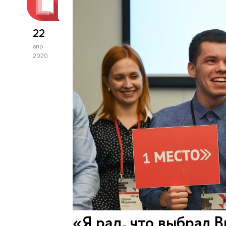
22
апр
2020
«Я рад, что выбрал В