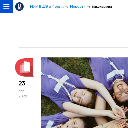
НИУ ВШЭ в Перми
Новости
Бакалавриат
23
апр
2020