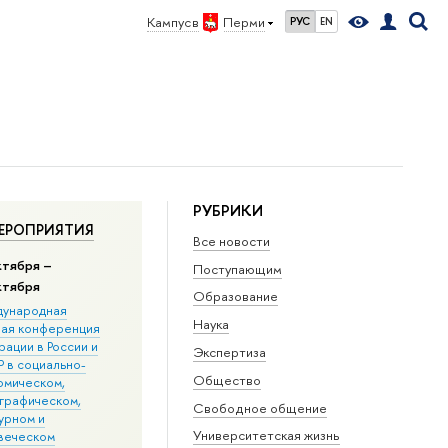
Кампус в
Перми
РУС
EN
РУБРИКИ
ЕРОПРИЯТИЯ
Все новости
ктября –
Поступающим
ктября
Образование
ународная
Наука
ная конференция
ации в Росcии и
Экспертиза
 в социально-
Общество
омическом,
графическом,
Свободное общение
урном и
Университетская жизнь
веческом