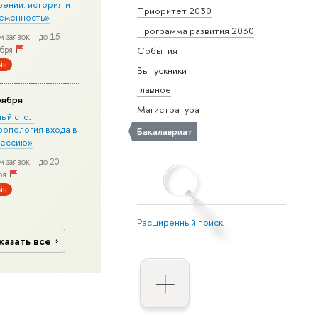
рении: история и
Приоритет 2030
еменность»
Программа развития 2030
 заявок – до 15
бря
События
йн
Выпускники
Главное
оября
Магистратура
лый стол
ропология входа в
Бакалавриат
ессию»
 заявок – до 20
ря
йн
Расширенный поиск
казать все