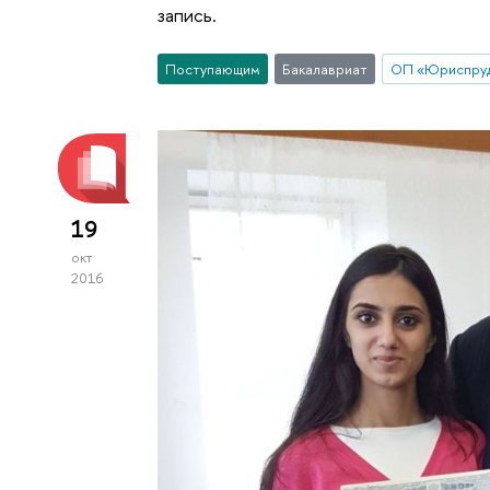
запись.
Поступающим
Бакалавриат
ОП «Юриспру
19
окт
2016