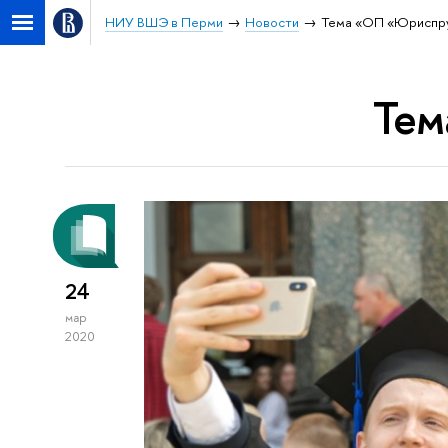
НИУ ВШЭ в Перми
Новости
Тема «ОП «Юриспр
Тем
24
мар
2020