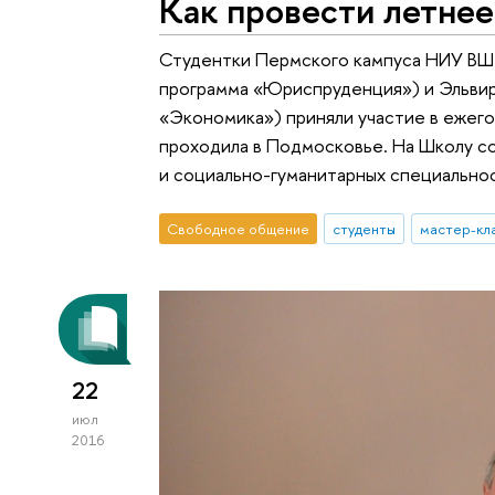
Как провести летнее
Студентки Пермского кампуса НИУ ВШ
программа «Юриспруденция») и Эльвир
«Экономика») приняли участие в ежег
проходила в Подмосковье. На Школу с
и социально-гуманитарных специально
Свободное общение
студенты
мастер-кл
22
июл
2016