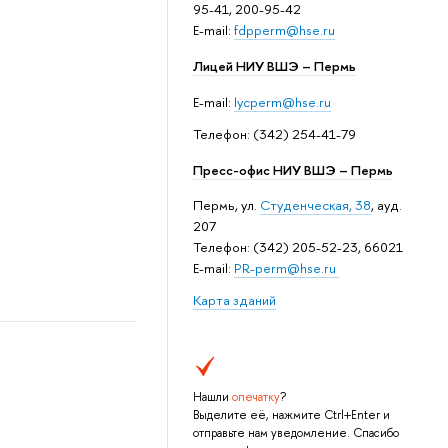
95-41, 200-95-42
E-mail:
fdpperm@hse.ru
Лицей НИУ ВШЭ – Пермь
E-mail:
lycperm@hse.ru
Телефон: (342) 254-41-79
Пресс-офис НИУ ВШЭ – Пермь
Пермь, ул.
Студенческая, 38
, ауд.
207
Телефон: (342) 205-52-23, 66021
E-mail:
PR-perm@hse.ru
Карта зданий
Нашли
опечатку
?
Выделите её, нажмите Ctrl+Enter и
отправьте нам уведомление. Спасибо