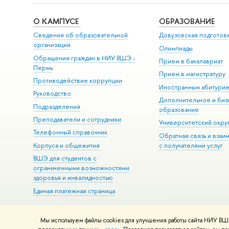
О КАМПУСЕ
ОБРАЗОВАНИЕ
Сведения об образовательной
Довузовская подготов
организации
Олимпиады
Обращения граждан в НИУ ВШЭ -
Прием в бакалавриат
Пермь
Прием в магистратуру
Противодействие коррупции
Иностранным абитури
Руководство
Дополнительное и биз
Подразделения
образование
Преподаватели и сотрудники
Университетский окру
Телефонный справочник
Обратная связь и взаи
Корпуса и общежития
с получателями услуг
ВШЭ для студентов с
ограниченными возможностями
здоровья и инвалидностью
Единая платежная страница
Мы используем файлы cookies для улучшения работы сайта НИУ ВШЭ
© НИУ ВШЭ 1993–2026
Условия использования материалов
Адр