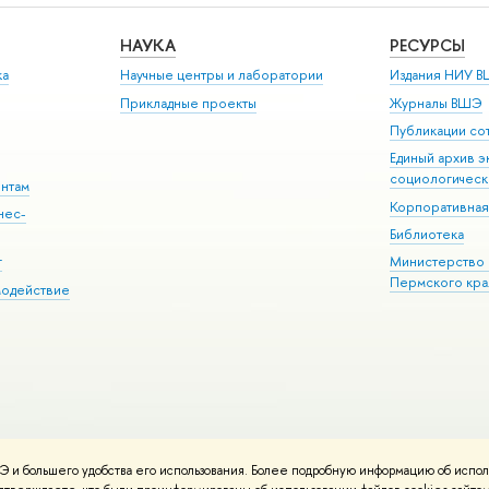
НАУКА
РЕСУРСЫ
ка
Научные центры и лаборатории
Издания НИУ В
Прикладные проекты
Журналы ВШЭ
Публикации со
Единый архив э
социологическ
ентам
Корпоративная
нес-
Библиотека
г
Министерство 
Пермского кра
модействие
 и большего удобства его использования. Более подробную информацию об испол
еса и контакты
Карта сайта