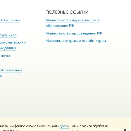
ПОЛЕЗНЫЕ ССЫЛКИ
ШЭ ­– Пермь
Министерство науки и высшего
образования РФ
Министерство просвещения РФ
трудников
Массовые открытые онлайн-курсы
кономических и
их данных
 почта
образования
я
ьзовании файлов cookies можно найти
здесь
, наши правила обработки
Редактору
✖