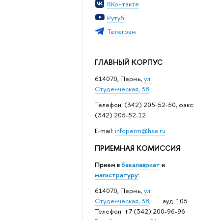
ВКонтакте
Рутуб
Телеграм
ГЛАВНЫЙ КОРПУС
614070, Пермь,
ул.
Студенческая, 38
Телефон: (342) 205-52-50, факс:
(342) 205-52-12
Е-mail:
infoperm@hse.ru
ПРИЕМНАЯ КОМИССИЯ
Прием в
бакалавриат
и
магистратуру
:
614070, Пермь,
ул.
Студенческая, 38
, ауд. 105
Телефон: +7 (342) 200-96-96