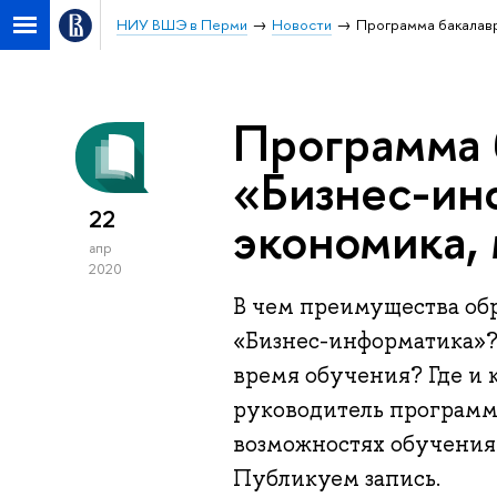
НИУ ВШЭ в Перми
Новости
Программа бакалавр
Программа 
«Бизнес-ин
22
экономика,
апр
2020
В чем преимущества об
«Бизнес-информатика»?
время обучения? Где и
руководитель программ
возможностях обучения
Публикуем запись.