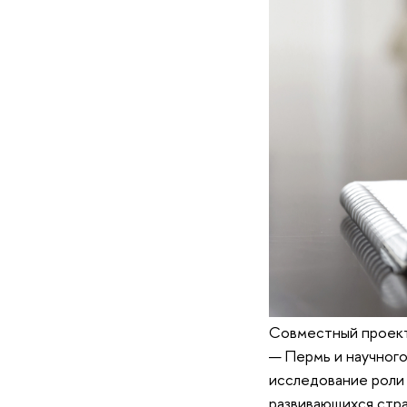
Cовместный проект
— Пермь и научного
исследование роли 
развивающихся стра