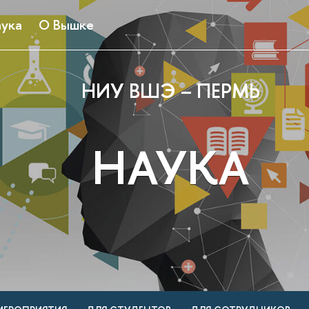
ука
О Вышке
НИУ ВШЭ – ПЕРМЬ
НАУКА