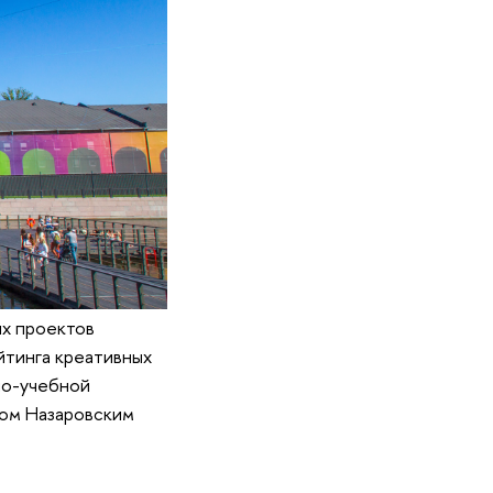
их проектов
йтинга креативных
но-учебной
ром Назаровским