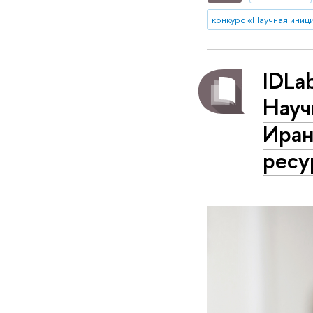
конкурс «Научная иниц
IDLa
Науч
Иран
ресу