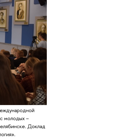
Международной
ос молодых –
 Челябинске. Доклад
огия».