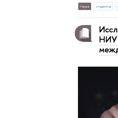
Наука
студенты
Иссл
НИУ 
межд