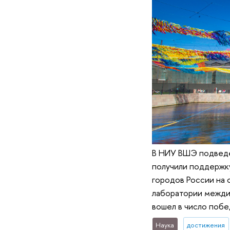
В НИУ ВШЭ подведе
получили поддержку
городов России на 
лаборатории межди
вошел в число побе
Наука
достижения