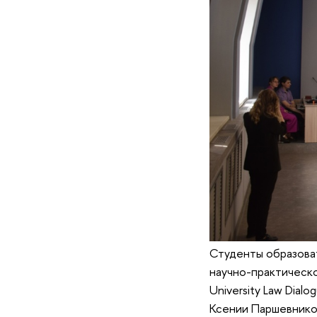
Студенты образова
научно-практическ
University Law Dial
Ксении Паршевников