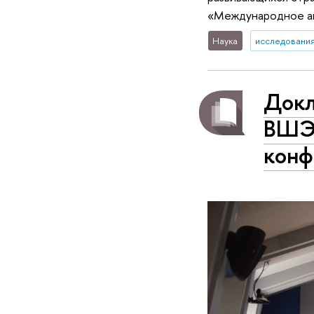
«Международное а
Наука
исследования
Докл
ВШЭ 
конф