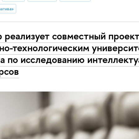
иатива»
b реализует совместный проект
но-технологическим универси
а по исследованию интеллект
рсов