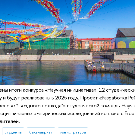
ны итоги конкурса «Научная инициатива»: 12 студенческ
 и будут реализованы в 2025 году. Проект «Разработка Ре
основе "звездного подхода"» студенческой команды Науч
сциплинарных эмпирических исследований во главе с Его
дителей.
студенты
бакалавриат
магистратура