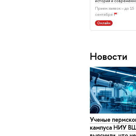
история и современн
Прием заявок – до 15
сентября
Онлайн
Новости
Ученые пермско
кампуса НИУ В
выяснили, что н