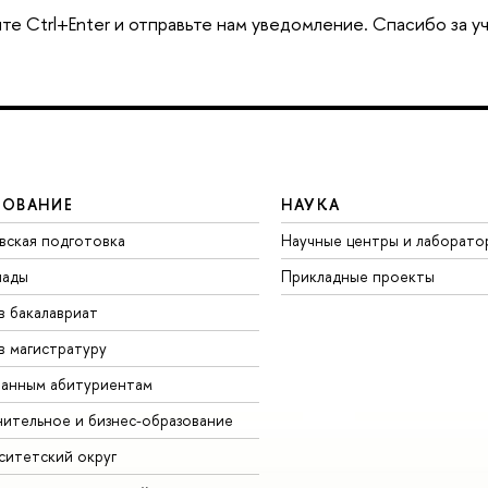
те Ctrl+Enter и отправьте нам уведомление. Спасибо за у
ЗОВАНИЕ
НАУКА
вская подготовка
Научные центры и лаборато
иады
Прикладные проекты
в бакалавриат
в магистратуру
анным абитуриентам
ительное и бизнес-образование
ситетский округ