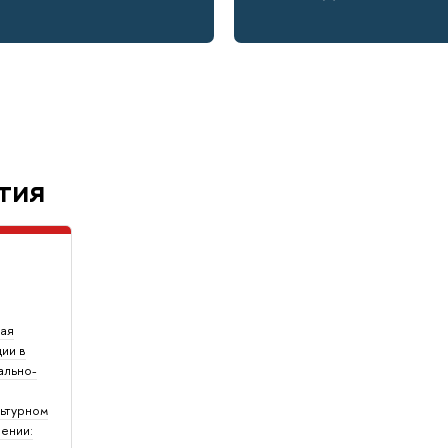
тия
0
ая
ии в
ально-
льтурном
ении: