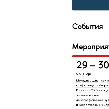
События
Мероприя
29
– 3
октября
Международная научн
конференция «Миграц
Росcии и СССР в соци
экономическом,
демографическом, ку
и человеческом измер