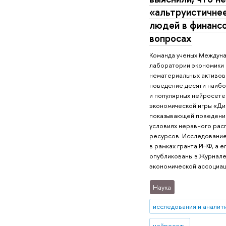
«альтруистичне
людей в финанс
вопросах
Команда ученых Междун
лаборатории экономики
нематериальных активов
поведение десяти наибо
и популярных нейросете
экономической игры «Ди
показывающей поведени
условиях неравного ра
ресурсов. Исследовани
в рамках гранта РНФ, а е
опубликованы в Журнал
экономической ассоциац
Наука
исследования и аналит
нейросеть