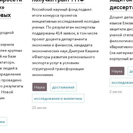
е»
диссерт
Российский научный фонд подвел
овых
итоги конкурса проектов
Доцент депа
инициативных исследований молодых
языков Елиз
ученых. По результатам экспертизы
защитила ди
ародной
поддержаны 414 заявок, в том числе
ученой степ
проект доцента департамента
филологическ
 изучила
экономики и финансов, кандидата
«Вариативнос
лее крупных
экономических наук Дмитрия Кашина
(на материал
й на базе
«Факторы развития регионального
корпусный ан
ктатор»,
экспорта услуг в условиях
е людей в
структурной трансформации
Наука
д
спределения
экономики».
е проведено
исследован
го результаты
Наука
достижения
2 июля
е Новой
ии.
исследования и аналитика
13 июля
ика