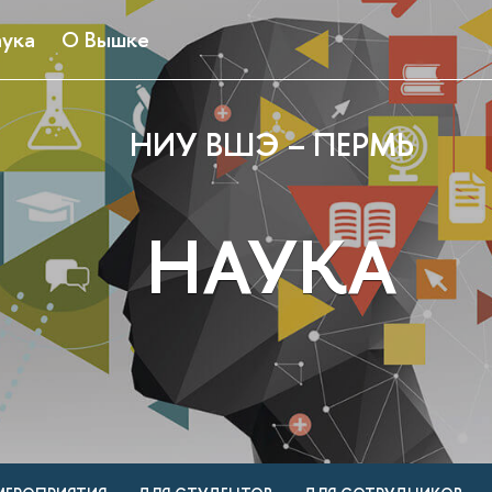
ука
О Вышке
НИУ ВШЭ – ПЕРМЬ
НАУКА