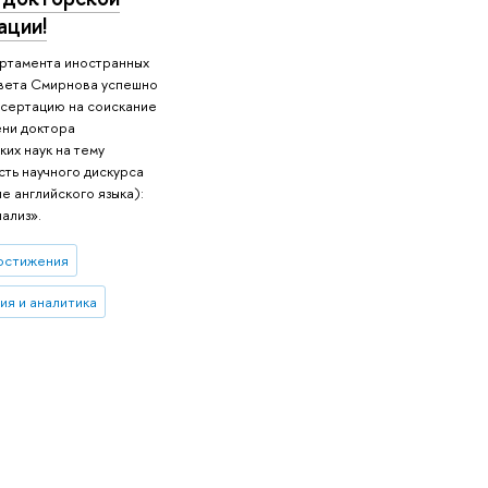
ации!
ртамента иностранных
авета Смирнова успешно
ссертацию на соискание
ени доктора
их наук на тему
ть научного дискурса
е английского языка):
ализ».
остижения
ия и аналитика