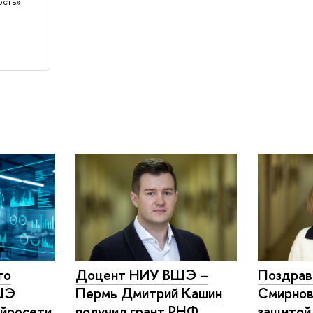
ость»
го
Доцент НИУ ВШЭ –
Поздрав
ШЭ
Пермь Дмитрий Кашин
Смирнов
ейросети
получил грант РНФ
защитой