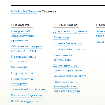
НИУ ВШЭ в Перми
→
Столовые
О КАМПУСЕ
ОБРАЗОВАНИЕ
НАУ
Сведения об
Довузовская подготовка
Научны
образовательной
лабор
Олимпиады
организации
Прикл
Прием в бакалавриат
Обращения граждан в
Прием в магистратуру
НИУ ВШЭ - Пермь
Иностранным
Противодействие
абитуриентам
коррупции
Дополнительное и
Руководство
бизнес-образование
Подразделения
Университетский округ
Преподаватели и
Обратная связь и
сотрудники
взаимодействие с
Телефонный справочник
получателями услуг
Корпуса и общежития
ВШЭ для студентов с