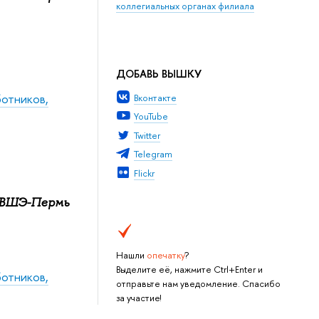
коллегиальных органах филиала
ДОБАВЬ ВЫШКУ
ботников,
Вконтакте
YouTube
Twitter
Telegram
Flickr
У ВШЭ-Пермь
Нашли
опечатку
?
Выделите её, нажмите Ctrl+Enter и
ботников,
отправьте нам уведомление. Спасибо
за участие!