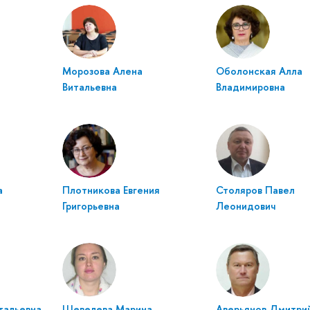
Морозова Алена
Оболонская Алла
Витальевна
Владимировна
а
Плотникова Евгения
Столяров Павел
Григорьевна
Леонидович
тальевна
Шевелева Марина
Аверьянов Дмитри