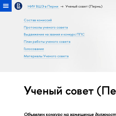
НИУ ВШЭ в Перми
Ученый совет (Пермь)
Состав комиссий
Протоколы ученого совета
Выдвижение на звания и конкурс ППС
План работы ученого совета
Голосование
Материалы Ученого совета
Ученый совет (П
Объявлен конкурс на замещение должнос