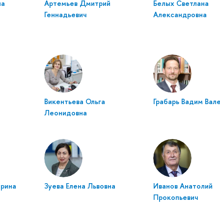
на
Артемьев Дмитрий
Белых Светлана
Геннадьевич
Александровна
Викентьева Ольга
Грабарь Вадим Вал
Леонидовна
ерина
Зуева Елена Львовна
Иванов Анатолий
Прокопьевич