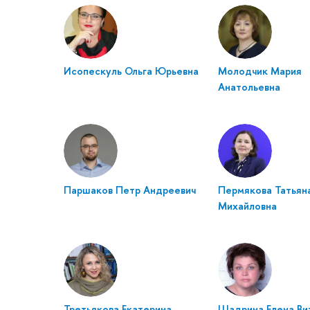
Исопескуль Ольга Юрьевна
Молодчик Мария
Анатольевна
Паршаков Петр Андреевич
Пермякова Татьян
Михайловна
Третьякова Екатерина
Шадрина Елена Ви