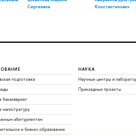
Сергеевна
Константинович
ЗОВАНИЕ
НАУКА
вская подготовка
Научные центры и лаборато
иады
Прикладные проекты
в бакалавриат
в магистратуру
анным абитуриентам
ительное и бизнес-образование