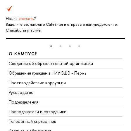
Нашли
опечатку
?
Выделите её, нажмите Ctrl+Enter и отправьте нам уведомление.
Спасибо за участие!
О КАМПУСЕ
Сведения об образовательной организации
Д
Обращения граждан в НИУ ВШЭ - Пермь
О
Противодействие коррупции
П
Руководство
П
Подразделения
И
Преподаватели и сотрудники
Д
Телефонный справочник
У
Корпуса и общежития
О