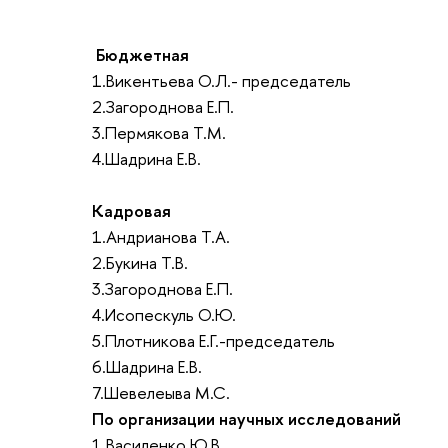
Бюджетная
1.Викентьева О.Л.- председатель
2.Загороднова Е.П.
3.Пермякова Т.М.
4.Шадрина Е.В.
Кадровая
1.Андрианова Т.А.
2.Букина Т.В.
3.Загороднова Е.П.
4.Исопескуль О.Ю.
5.Плотникова Е.Г.-председатель
6.Шадрина Е.В.
7.Шевелеыва М.С.
По организации научных исследований
1.Василенко Ю.В.