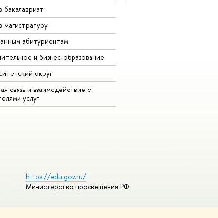
в бакалавриат
в магистратуру
анным абитуриентам
ительное и бизнес-образование
ситетский округ
ая связь и взаимодействие с
телями услуг
https://edu.gov.ru/
Министерство просвещения РФ