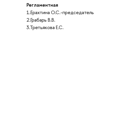
Регламентная
1.Ерахтина О.С.-председатель
2.Грабарь В.В.
3.Третьякова Е.С.