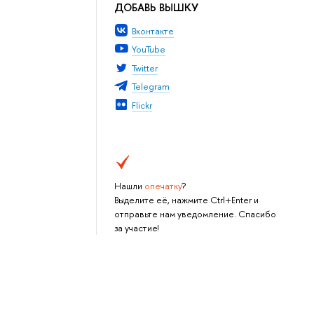
ДОБАВЬ ВЫШКУ
Вконтакте
YouTube
Twitter
Telegram
Flickr
Нашли
опечатку
?
Выделите её, нажмите Ctrl+Enter и
отправьте нам уведомление. Спасибо
за участие!