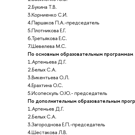
2.Букина Т.В.
3.Корниенко С.И.
4.Паршаков П.А.-председатель
5.Плотникова Е.Г.
6.Третьякова Е.С.
7.Шевелева М.С.
По основным образовательным программам
1.Артемьева Д.Г.
2.Белых С.А.
3.Викентьева О.Л.
4.Ерахтина О.С.
5.Исопескуль О.Ю.- председатель
По дополнительным образовательным прог
1.Артемьев Д.Г.
2.Белых С.А.
3.Загороднова Е.П.-председатель
4.Шестакова Л.В.