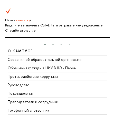
Нашли
опечатку
?
Выделите её, нажмите Ctrl+Enter и отправьте нам уведомление.
Спасибо за участие!
О КАМПУСЕ
Сведения об образовательной организации
Д
Обращения граждан в НИУ ВШЭ - Пермь
О
Противодействие коррупции
П
Руководство
П
Подразделения
И
Преподаватели и сотрудники
Д
Телефонный справочник
У