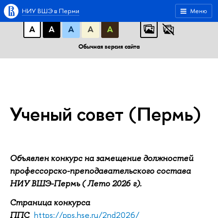
A
A
A
АБB
АБB
АБB
НИУ ВШЭ в Перми
Меню
А
А
А
А
А
Обычная версия сайта
Ученый совет (Пермь)
Объявлен конкурс на замещение должностей
профессорско-преподавательского состава
НИУ ВШЭ-Пермь ( Лето 2026 г).
Страница конкурса
https://pps.hse.ru/2nd2026/
ППС