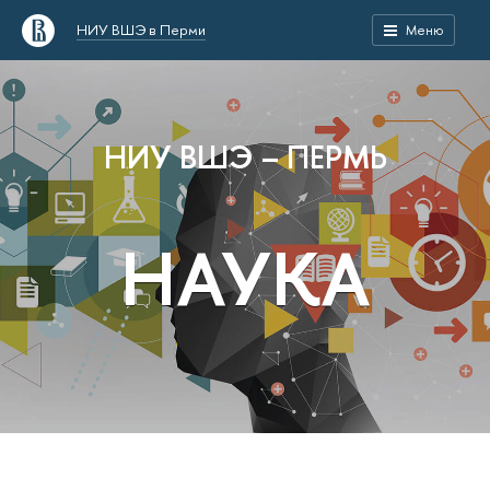
НИУ ВШЭ в Перми
Меню
НИУ ВШЭ – ПЕРМЬ
НАУКА