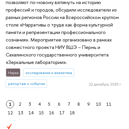
позволяют по-новому взглянуть на историю
профессий и городов, обсудили исследователи из
разных регионов России на Всероссийском круглом
столе «Нарративы о труде как форма культурной
памяти и репрезентации профессионального
сознания». Мероприятие организовано в рамках
совместного проекта НИУ ВШЭ – Пермь и
Сахалинского государственного университета
«Зеркальные лаборатории».
Наука
исследования и аналитика
репортаж о событии
22 декабря, 2025 г.
1
2
3
4
5
6
7
8
9
10
11
12
13
14
15
16
17
18