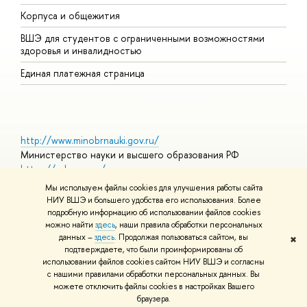
Корпуса и общежития
О
ВШЭ для студентов с ограниченными возможностями
здоровья и инвалидностью
Единая платежная страница
http://www.minobrnauki.gov.ru/
Министерство науки и высшего образования РФ
https://edu.gov.ru/
Министерство просвещения РФ
Мы используем файлы cookies для улучшения работы сайта
https://elearning.hse.ru/mooc
НИУ ВШЭ и большего удобства его использования. Более
Массовые открытые онлайн-курсы
подробную информацию об использовании файлов cookies
можно найти
здесь
, наши правила обработки персональных
данных –
здесь
. Продолжая пользоваться сайтом, вы
✖
подтверждаете, что были проинформированы об
© НИУ ВШЭ 1993–2026
Условия использования материалов
использовании файлов cookies сайтом НИУ ВШЭ и согласны
Адреса и контакты
Карта сайта
с нашими правилами обработки персональных данных. Вы
Шрифты HSE Sans и HSE Slab разработаны в
Школе дизайна НИУ
можете отключить файлы cookies в настройках Вашего
ВШЭ
браузера.
Редактору