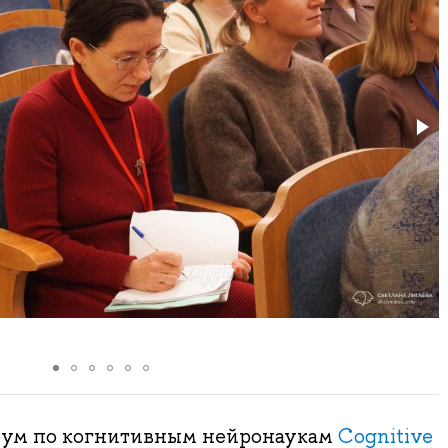
ум по когнитивным нейронаукам
Cognitive