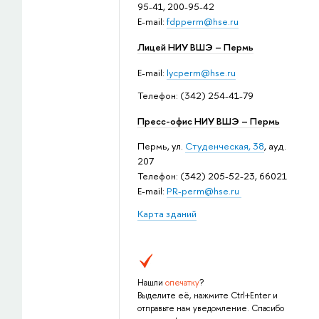
95-41, 200-95-42
E-mail:
fdpperm@hse.ru
Лицей НИУ ВШЭ – Пермь
E-mail:
lycperm@hse.ru
Телефон: (342) 254-41-79
Пресс-офис НИУ ВШЭ – Пермь
Пермь, ул.
Студенческая, 38
, ауд.
207
Телефон: (342) 205-52-23, 66021
E-mail:
PR-perm@hse.ru
Карта зданий
Нашли
опечатку
?
Выделите её, нажмите Ctrl+Enter и
отправьте нам уведомление. Спасибо