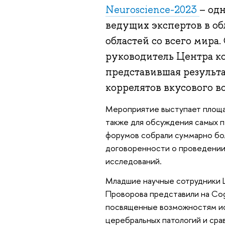
Neuroscience-2023
– од
ведущих экспертов в о
областей со всего мира
руководитель Центра к
представившая результ
коррелятов вкусового в
Мероприятие выступает площад
также для обсуждения самых 
форумов собрали суммарно бол
договоренности о проведении
исследований.
Младшие научные сотрудники 
Проворова представили на Cog
посвященные возможностям ис
церебральных патологий и ср