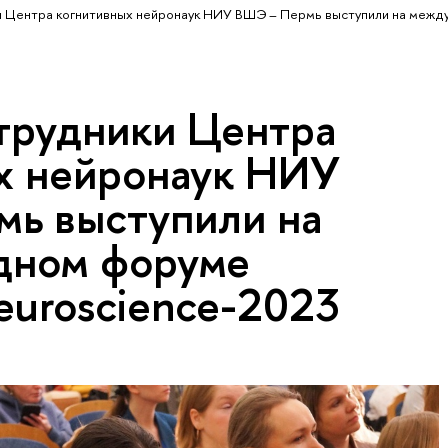
и Центра когнитивных нейронаук НИУ ВШЭ – Пермь выступили на меж
трудники Центра
х нейронаук НИУ
ь выступили на
дном форуме
euroscience-2023