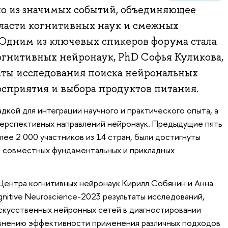
но из значимых событий, объединяющее
бласти когнитивных наук и смежных
. Одним из ключевых спикеров форума стала
огнитивных нейронаук, PhD Софья Куликова,
аты исследования поиска нейрональных
осприятия и выбора продуктов питания.
кой для интеграции научного и практического опыта, а
перспективных направлений нейронаук. Предыдущие пять
ее 2 000 участников из 14 стран, были достигнуты
 совместных фундаментальных и прикладных
Центра когнитивных нейронаук Кирилл Собянин и Анна
nitive Neuroscience-2023 результаты исследований,
кусственных нейронных сетей в диагностировании
авнению эффективности применения различных подходов