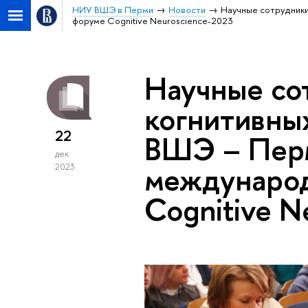
НИУ ВШЭ в Перми
Новости
Научные сотрудник
форуме Cognitive Neuroscience-2023
Научные со
когнитивны
22
ВШЭ – Перм
дек
междунаро
2023
Cognitive N