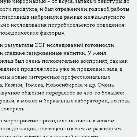
ную информацию – от вкуса, запаха и текстуры до
ности продукта, и был отражением годовой работы
огнитивных нейронаук в рамках межкампусного
кие исследования потребительского поведения:
поведенческие факторы».
ли результаты ЭЭГ исследований готовности
 и сладкие газированные напитки. У меня
клад был очень положительно воспринят, так как
ждение продолжилось уже за пределами зала, в
чены новые интересные профессиональные
а, Казани, Томска, Новосибирска и др. Очень
научное общение перерастет во что-то большее:
овки, а может и Зеркальные лаборатории, но пока
 говорить.
то мероприятие проходило на очень высоком
сных докладов, посвященных самым различным
аннего развития до здоровой старости.