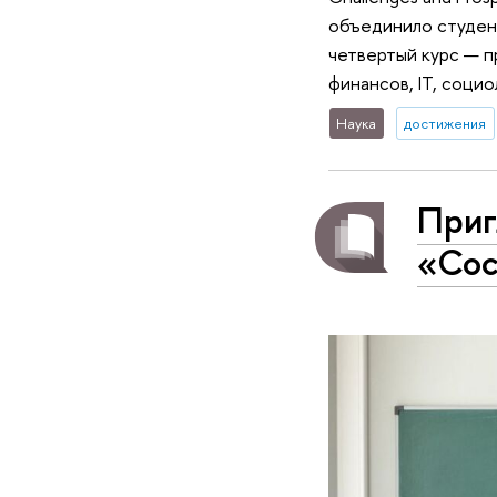
объединило студен
четвертый курс — п
финансов, IT, соци
Наука
достижения
Приг
«Сос