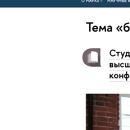
О НАУКЕ
НАУЧНЫЕ 
Тема «
Студ
высш
конф