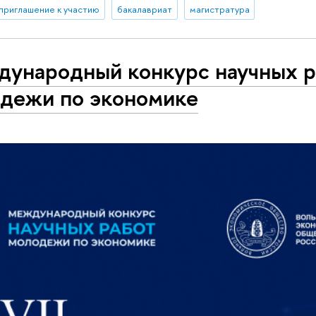
приглашение к участию
бакалавриат
магистратура
ународный конкурс научных р
дежи по экономике