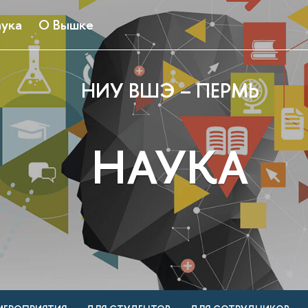
ука
О Вышке
НИУ ВШЭ – ПЕРМЬ
НАУКА