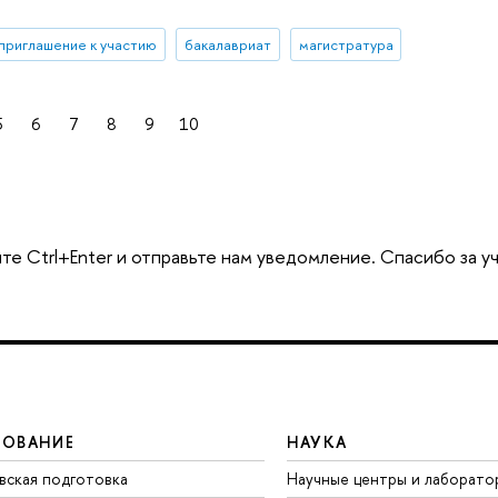
приглашение к участию
бакалавриат
магистратура
5
6
7
8
9
10
те Ctrl+Enter и отправьте нам уведомление. Спасибо за у
ЗОВАНИЕ
НАУКА
вская подготовка
Научные центры и лаборато