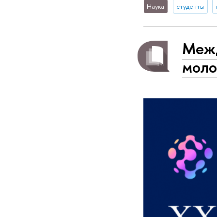
Наука
студенты
Межд
моло