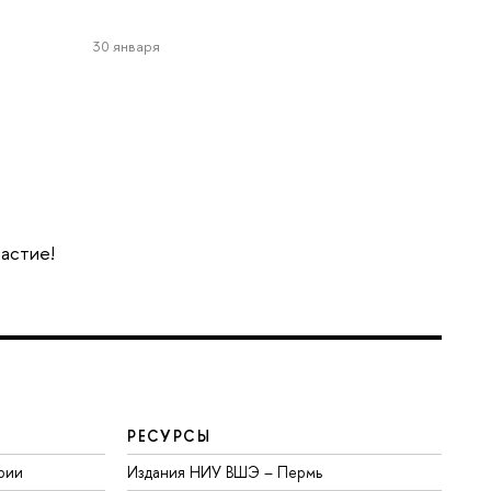
30 января
частие!
РЕСУРСЫ
рии
Издания НИУ ВШЭ ­– Пермь