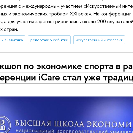
еренция с международным участием «Искусственный инте
ных и экономических проблем ХХI века». На конференции
, а для участия зарегистрировались около 200 слушателей
х стран.
 и аналитика
репортаж о событии
искусственный интеллект
кшоп по экономике спорта в р
еренции iCare стал уже тради