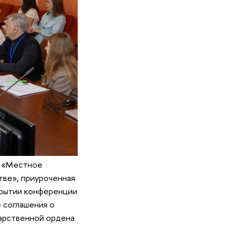
я «Местное
тве», приуроченная
крытии конференции
 соглашения о
арственной ордена