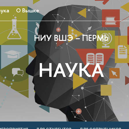
ука
О Вышке
НИУ ВШЭ – ПЕРМЬ
НАУКА