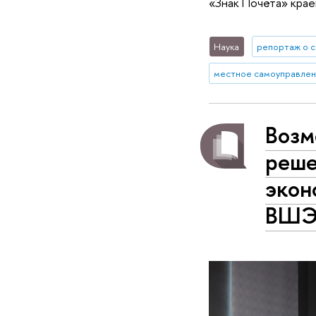
«Знак Почёта» крае
Наука
репортаж о 
местное самоуправле
Возм
реше
экон
ВШЭ