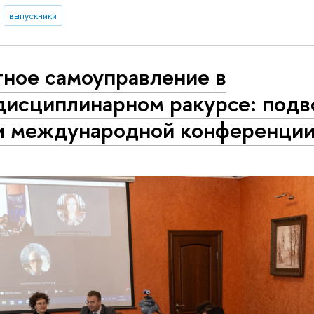
выпускники
ное самоуправление в
исциплинарном ракурсе: под
и международной конференци