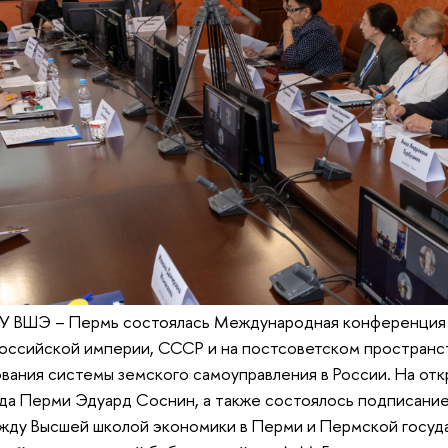
ИУ ВШЭ – Пермь состоялась Международная конференци
Российской империи, СССР и на постсоветском пространс
вания системы земского самоуправления в России. На от
ода Перми Эдуард Соснин, а также состоялось подписание
жду Высшей школой экономики в Перми и Пермской госуд