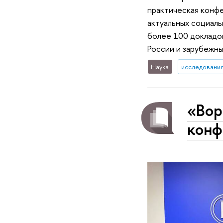
практическая конф
актуальных социаль
более 100 докладов
России и зарубежны
Наука
исследования
«Вор
конф