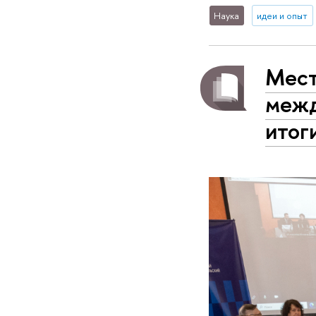
Наука
идеи и опыт
Мест
межд
итог