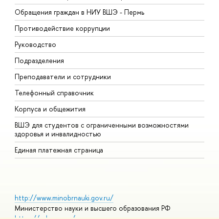
Обращения граждан в НИУ ВШЭ - Пермь
О
Противодействие коррупции
П
Руководство
П
Подразделения
И
Преподаватели и сотрудники
Д
Телефонный справочник
У
Корпуса и общежития
О
ВШЭ для студентов с ограниченными возможностями
здоровья и инвалидностью
Единая платежная страница
http://www.minobrnauki.gov.ru/
Министерство науки и высшего образования РФ
https://edu.gov.ru/