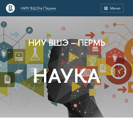
НИУ ВШЭ в Перми
Меню
НИУ ВШЭ – ПЕРМЬ
НАУКА