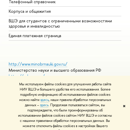
Телефонный справочник
У
Корпуса и общежития
О
ВШЭ для студентов с ограниченными возможностями
здоровья и инвалидностью
Единая платежная страница
http://www.minobrnauki.gov.ru/
Министерство науки и высшего образования РФ
https://edu.gov.ru/
Министерство просвещения РФ
Мы используем файлы cookies для улучшения работы сайта
https://elearning.hse.ru/mooc
НИУ ВШЭ и большего удобства его использования. Более
Массовые открытые онлайн-курсы
подробную информацию об использовании файлов cookies
можно найти
здесь
, наши правила обработки персональных
данных –
здесь
. Продолжая пользоваться сайтом, вы
✖
подтверждаете, что были проинформированы об
© НИУ ВШЭ 1993–2026
Условия использования материалов
использовании файлов cookies сайтом НИУ ВШЭ и согласны
Адреса и контакты
Карта сайта
с нашими правилами обработки персональных данных. Вы
Шрифты HSE Sans и HSE Slab разработаны в
Школе дизайна НИУ
можете отключить файлы cookies в настройках Вашего
ВШЭ