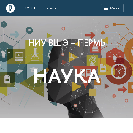
НИУ ВШЭ в Перми
Меню
НИУ ВШЭ – ПЕРМЬ
НАУКА