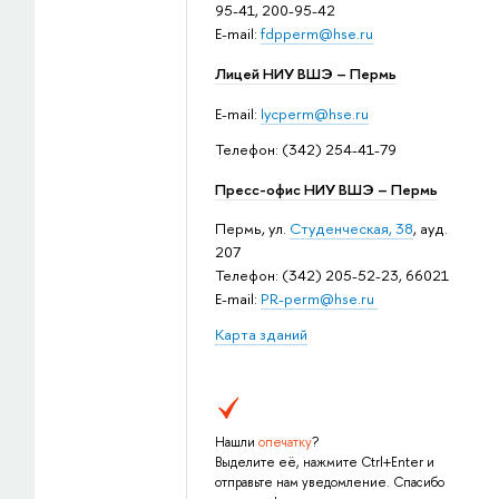
95-41, 200-95-42
E-mail:
fdpperm@hse.ru
Лицей НИУ ВШЭ – Пермь
E-mail:
lycperm@hse.ru
Телефон: (342) 254-41-79
Пресс-офис НИУ ВШЭ – Пермь
Пермь, ул.
Студенческая, 38
, ауд.
207
Телефон: (342) 205-52-23, 66021
E-mail:
PR-perm@hse.ru
Карта зданий
Нашли
опечатку
?
Выделите её, нажмите Ctrl+Enter и
отправьте нам уведомление. Спасибо