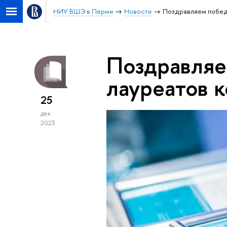
НИУ ВШЭ в Перми
Новости
Поздравляем побед
Поздравляе
лауреатов 
25
дек
2023