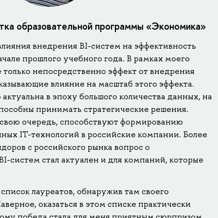
нтка образовательной программы «Экономика»
влияния внедрения BI-систем на эффективность
чале прошлого учебного года. В рамках моего
е только непосредственно эффект от внедрения
оказывающие влияние на масштаб этого эффекта.
актуальна в эпоху большого количества данных, на
пособны принимать стратегические решения.
в свою очередь, способствуют формированию
ных IT-технологий в российские компании. Более
ндоров с российского рынка вопрос о
I-систем стал актуален и для компаний, которые
а список лауреатов, обнаружив там своего
Наверное, оказаться в этом списке практически
ому победа стала для меня приятным сюрпризом.