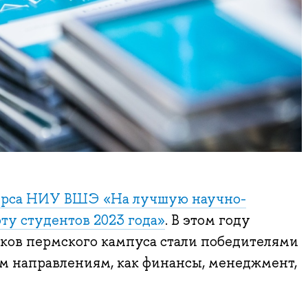
урса НИУ ВШЭ «На лучшую научно-
ту студентов 2023 года»
. В этом году
иков пермского кампуса стали победителями
м направлениям, как финансы, менеджмент,