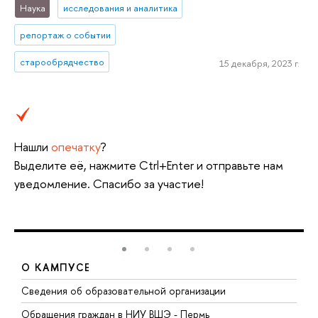
Наука
исследования и аналитика
репортаж о событии
старообрядчество
15 декабря, 2023 г.
Нашли
опечатку
?
Выделите её, нажмите Ctrl+Enter и отправьте нам
уведомление. Спасибо за участие!
О КАМПУСЕ
Сведения об образовательной организации
Д
Обращения граждан в НИУ ВШЭ - Пермь
О