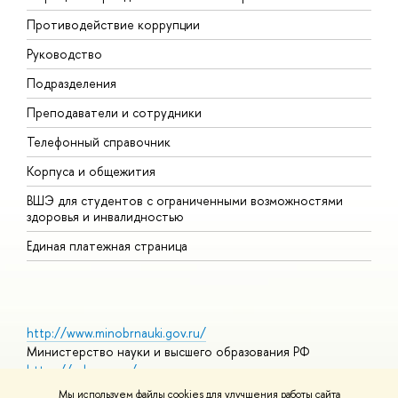
Противодействие коррупции
П
Руководство
П
Подразделения
И
Преподаватели и сотрудники
Д
Телефонный справочник
У
Корпуса и общежития
О
ВШЭ для студентов с ограниченными возможностями
здоровья и инвалидностью
Единая платежная страница
http://www.minobrnauki.gov.ru/
Министерство науки и высшего образования РФ
https://edu.gov.ru/
Министерство просвещения РФ
Мы используем файлы cookies для улучшения работы сайта