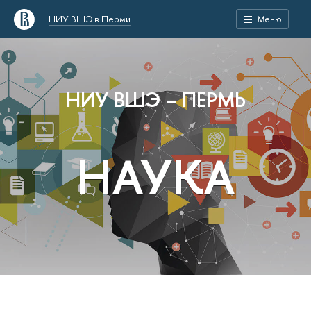
НИУ ВШЭ в Перми
Меню
НИУ ВШЭ – ПЕРМЬ
НАУКА