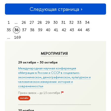
Следующая страница
1
...
26
27
28
29
30
31
32
33
34
35
36
37
38
39
40
41
42
43
44
45
...
169
МЕРОПРИЯТИЯ
29 октября – 30 октября
Международная научная конференция
«Миграции в Росcии и СССР в социально-
экономическом, демографическом, культурном и
человеческом измерении: история и
современность»
Прием заявок – до 15 сентября
онлайн
20 ноября