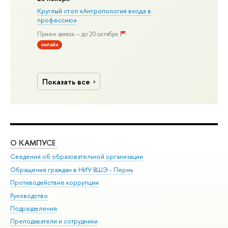
Круглый стол «Антропология входа в
профессию»
Прием заявок – до 20 октября
онлайн
Показать все
О КАМПУСЕ
ОБ
Сведения об образовательной организации
Дов
Обращения граждан в НИУ ВШЭ - Пермь
Ол
Противодействие коррупции
При
Руководство
При
Подразделения
Ин
Преподаватели и сотрудники
До