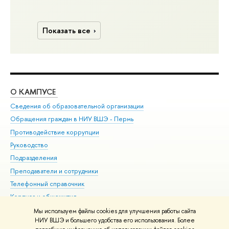
Показать все
О КАМПУСЕ
ОБ
Сведения об образовательной организации
Дов
Обращения граждан в НИУ ВШЭ - Пермь
Ол
Противодействие коррупции
При
Руководство
При
Подразделения
Ин
Преподаватели и сотрудники
До
Телефонный справочник
Уни
Корпуса и общежития
Обр
ВШЭ для студентов с ограниченными возможностями
Мы используем файлы cookies для улучшения работы сайта
здоровья и инвалидностью
НИУ ВШЭ и большего удобства его использования. Более