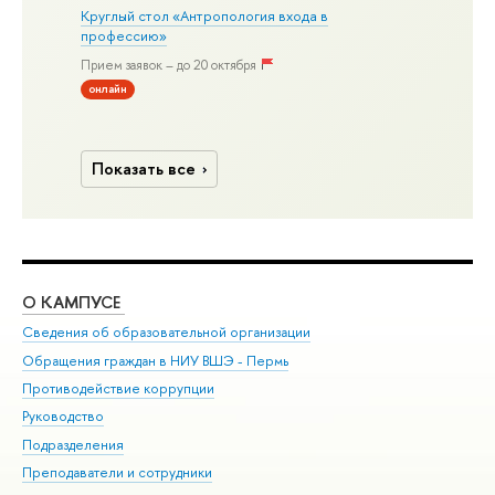
Круглый стол «Антропология входа в
профессию»
Прием заявок – до 20 октября
онлайн
Показать все
О КАМПУСЕ
ОБ
Сведения об образовательной организации
Дов
Обращения граждан в НИУ ВШЭ - Пермь
Ол
Противодействие коррупции
При
Руководство
При
Подразделения
Ин
Преподаватели и сотрудники
До