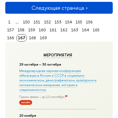
Следующая страница
1
...
150
151
152
153
154
155
156
157
158
159
160
161
162
163
164
165
166
167
168
169
МЕРОПРИЯТИЯ
29 октября – 30 октября
Международная научная конференция
«Миграции в Росcии и СССР в социально-
экономическом, демографическом, культурном и
человеческом измерении: история и
современность»
Прием заявок – до 15 сентября
онлайн
20 ноября