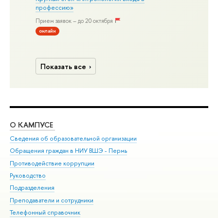
профессию»
Прием заявок – до 20 октября
онлайн
Показать все
О КАМПУСЕ
ОБ
Сведения об образовательной организации
Дов
Обращения граждан в НИУ ВШЭ - Пермь
Ол
Противодействие коррупции
При
Руководство
При
Подразделения
Ин
Преподаватели и сотрудники
До
Телефонный справочник
Уни