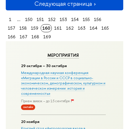
Следующая страница
1
...
150
151
152
153
154
155
156
157
158
159
160
161
162
163
164
165
166
167
168
169
МЕРОПРИЯТИЯ
29 октября – 30 октября
Международная научная конференция
«Миграции в Росcии и СССР в социально-
экономическом, демографическом, культурном и
человеческом измерении: история и
современность»
Прием заявок – до 15 сентября
онлайн
20 ноября
Круглый стол «Антропология входа в