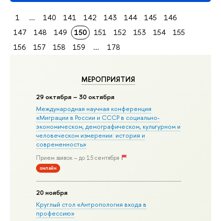
1
...
140
141
142
143
144
145
146
147
148
149
150
151
152
153
154
155
156
157
158
159
...
178
МЕРОПРИЯТИЯ
29 октября – 30 октября
Международная научная конференция
«Миграции в Росcии и СССР в социально-
экономическом, демографическом, культурном и
человеческом измерении: история и
современность»
Прием заявок – до 15 сентября
онлайн
20 ноября
Круглый стол «Антропология входа в
профессию»