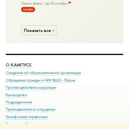
Прием заявок – до 20 октября
онлайн
Показать все
О КАМПУСЕ
ОБ
Сведения об образовательной организации
Дов
Обращения граждан в НИУ ВШЭ - Пермь
Ол
Противодействие коррупции
При
Руководство
При
Подразделения
Ин
Преподаватели и сотрудники
До
Телефонный справочник
Уни
Корпуса и общежития
Обр