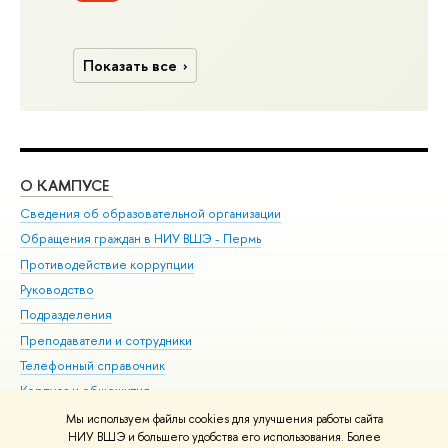
Показать все
О КАМПУСЕ
ОБ
Сведения об образовательной организации
Дов
Обращения граждан в НИУ ВШЭ - Пермь
Ол
Противодействие коррупции
При
Руководство
При
Подразделения
Ин
Преподаватели и сотрудники
До
Телефонный справочник
Уни
Корпуса и общежития
Обр
ВШЭ для студентов с ограниченными возможностями
Мы используем файлы cookies для улучшения работы сайта
здоровья и инвалидностью
НИУ ВШЭ и большего удобства его использования. Более