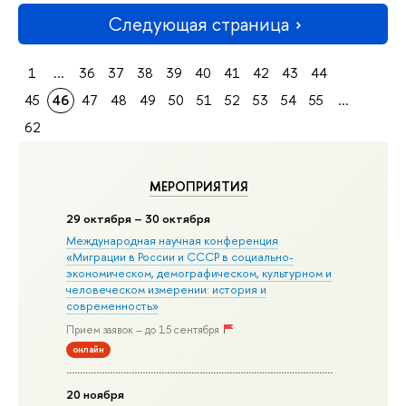
Следующая страница
1
...
36
37
38
39
40
41
42
43
44
45
46
47
48
49
50
51
52
53
54
55
...
62
МЕРОПРИЯТИЯ
29 октября – 30 октября
Международная научная конференция
«Миграции в Росcии и СССР в социально-
экономическом, демографическом, культурном и
человеческом измерении: история и
современность»
Прием заявок – до 15 сентября
онлайн
20 ноября