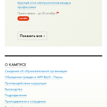
Круглый стол «Антропология входа в
профессию»
Прием заявок – до 20 октября
онлайн
Показать все
О КАМПУСЕ
ОБ
Сведения об образовательной организации
Дов
Обращения граждан в НИУ ВШЭ - Пермь
Ол
Противодействие коррупции
При
Руководство
При
Подразделения
Ин
Преподаватели и сотрудники
До