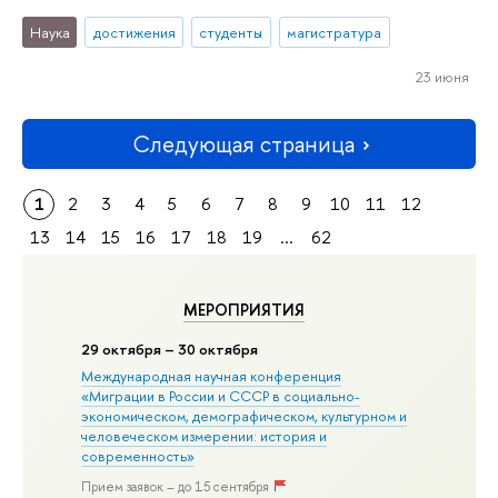
Наука
достижения
студенты
магистратура
23 июня
Следующая страница
1
2
3
4
5
6
7
8
9
10
11
12
13
14
15
16
17
18
19
...
62
МЕРОПРИЯТИЯ
29 октября – 30 октября
Международная научная конференция
«Миграции в Росcии и СССР в социально-
экономическом, демографическом, культурном и
человеческом измерении: история и
современность»
Прием заявок – до 15 сентября