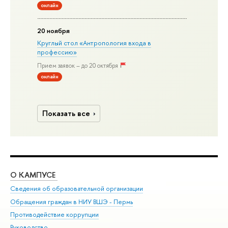
онлайн
20 ноября
Круглый стол «Антропология входа в
профессию»
Прием заявок – до 20 октября
онлайн
Показать все
О КАМПУСЕ
ОБ
Сведения об образовательной организации
Дов
Обращения граждан в НИУ ВШЭ - Пермь
Ол
Противодействие коррупции
При
Руководство
При