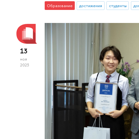
Образование
достижения
студенты
до
13
ноя
2023