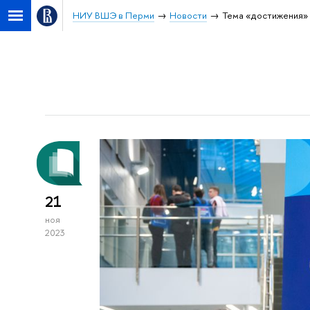
НИУ ВШЭ в Перми
Новости
Тема «достижения»
21
ноя
2023