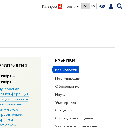
Кампус в
Перми
РУС
EN
РУБРИКИ
ЕРОПРИЯТИЯ
Все новости
ктября –
Поступающим
ктября
Образование
ународная
ная конференция
Наука
ации в Росcии и
Экспертиза
 в социально-
омическом,
Общество
графическом,
Свободное общение
урном и
веческом
Университетская жизнь