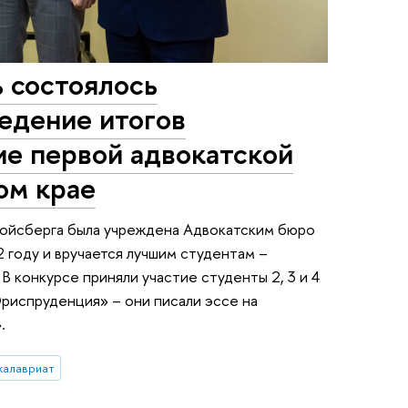
 состоялось
едение итогов
ие первой адвокатской
ом крае
ройсберга была учреждена Адвокатским бюро
 году и вручается лучшим студентам –
 конкурсе приняли участие студенты 2, 3 и 4
риспруденция» – они писали эссе на
.
калавриат