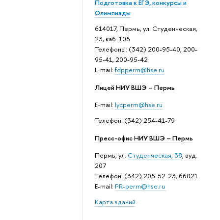
Подготовка к ЕГЭ, конкурсы и
Олимпиады
614017, Пермь, ул. Студенческая,
23, каб. 106
Телефоны: (342) 200-95-40, 200-
95-41, 200-95-42
E-mail:
fdpperm@hse.ru
Лицей НИУ ВШЭ – Пермь
E-mail:
lycperm@hse.ru
Телефон: (342) 254-41-79
Пресс-офис НИУ ВШЭ – Пермь
Пермь, ул.
Студенческая, 38
, ауд.
207
Телефон: (342) 205-52-23, 66021
E-mail:
PR-perm@hse.ru
Карта зданий