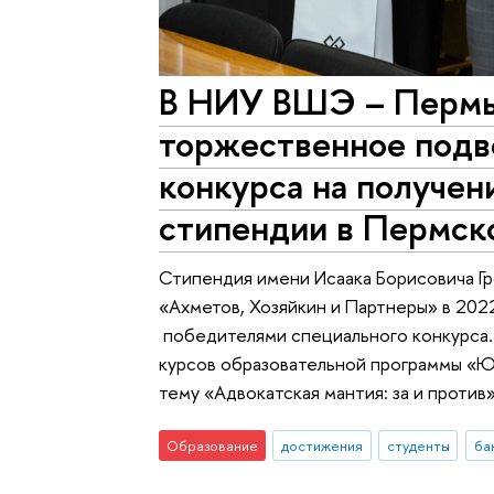
В НИУ ВШЭ – Пермь
торжественное подв
конкурса на получен
стипендии в Пермск
Стипендия имени Исаака Борисовича Г
«Ахметов, Хозяйкин и Партнеры» в 2022
победителями специального конкурса. В
курсов образовательной программы «Ю
тему «Адвокатская мантия: за и против»
Образование
достижения
студенты
ба