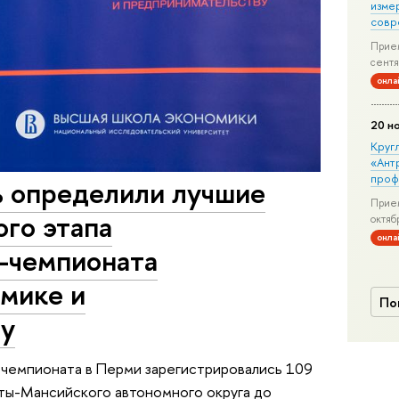
изме
совр
Прием
сентя
онла
20 н
Круг
«Ант
проф
 определили лучшие
Прием
го этапа
октяб
онла
с-чемпионата
омике и
По
ву
с-чемпионата в Перми зарегистрировались 109
нты-Мансийского автономного округа до