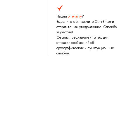
Нашли
опечатку
?
Выделите её, нажмите Ctrl+Enter и
отправьте нам уведомление. Спасибо
за участие!
Сервис предназначен только для
отправки сообщений об
орфографических и пунктуационных
ошибках.