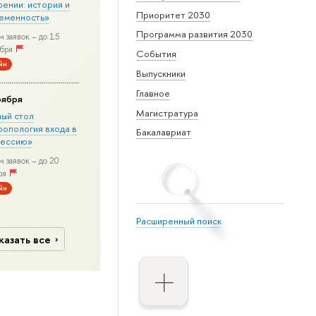
рении: история и
Приоритет 2030
еменность»
Программа развития 2030
 заявок – до 15
бря
События
йн
Выпускники
Главное
оября
Магистратура
лый стол
ропология входа в
Бакалавриат
ессию»
 заявок – до 20
ря
йн
Расширенный поиск
казать все