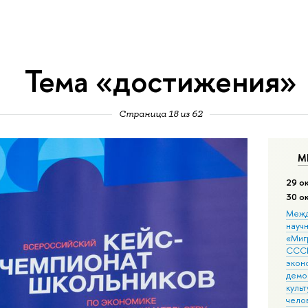
Тема «достижения»
Страница 18 из 62
М
29 о
30 о
Межд
науч
«Мигр
СССР
экон
демо
культ
чело