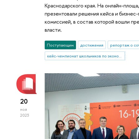
Краснодарского края. На онлайн-площ
презентовали решения кейса и бизнес
комиссией, в состав которой вошли пр
власти.
Поступающим
достижения
репортаж о со
кейс-чемпионат школьников по экономике и предпринимательству
20
ноя
2023