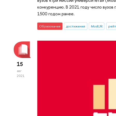
вузов «Три миссии университета» (Mos
конкуренцию. В 2021 году число вузов 
1500 годом ранее.
Образование
достижения
MosIUR
рейт
15
авг
2021