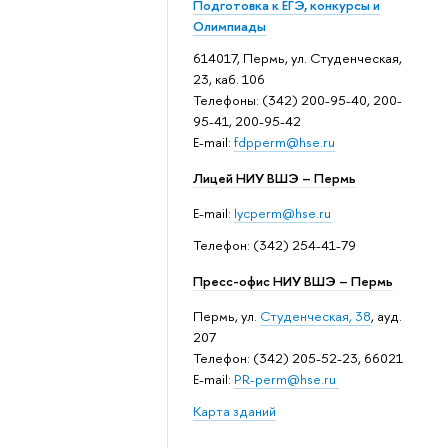
Подготовка к ЕГЭ, конкурсы и
Олимпиады
614017, Пермь, ул. Студенческая,
23, каб. 106
Телефоны: (342) 200-95-40, 200-
95-41, 200-95-42
E-mail:
fdpperm@hse.ru
Лицей НИУ ВШЭ – Пермь
E-mail:
lycperm@hse.ru
Телефон: (342) 254-41-79
Пресс-офис НИУ ВШЭ – Пермь
Пермь, ул.
Студенческая, 38
, ауд.
207
Телефон: (342) 205-52-23, 66021
E-mail:
PR-perm@hse.ru
Карта зданий