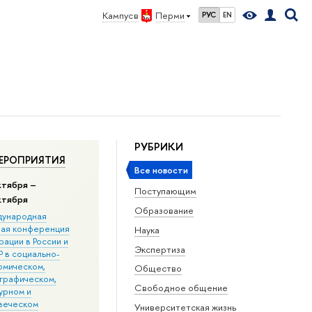
Кампус в
Перми
РУС
EN
РУБРИКИ
ЕРОПРИЯТИЯ
Все новости
ктября –
Поступающим
ктября
Образование
ународная
ная конференция
Наука
ации в Росcии и
Экспертиза
 в социально-
омическом,
Общество
графическом,
Свободное общение
урном и
веческом
Университетская жизнь