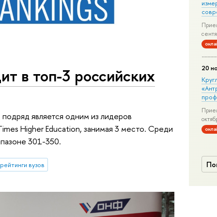
изме
совр
Прием
сентя
онла
20 н
ит в топ-3 российских
Круг
«Ант
проф
Прием
 подряд является одним из лидеров
октяб
imes Higher Education, занимая 3 место. Среди
онла
пазоне 301-350.
По
рейтинги вузов