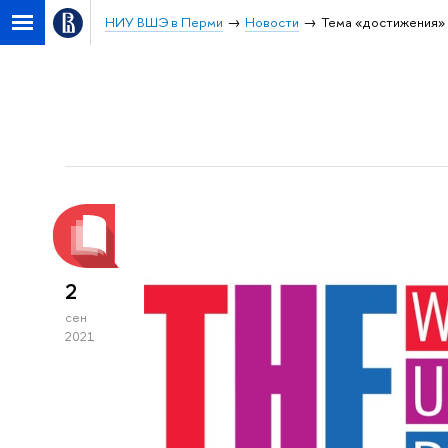
НИУ ВШЭ в Перми
Новости
Тема «достижения»
2
сен
2021