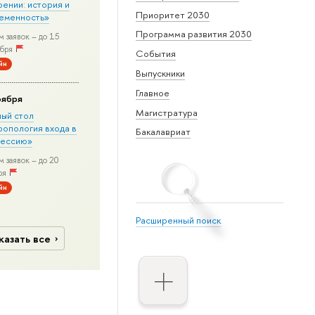
рении: история и
Приоритет 2030
еменность»
Программа развития 2030
 заявок – до 15
бря
События
йн
Выпускники
Главное
оября
Магистратура
лый стол
ропология входа в
Бакалавриат
ессию»
 заявок – до 20
ря
йн
Расширенный поиск
казать все