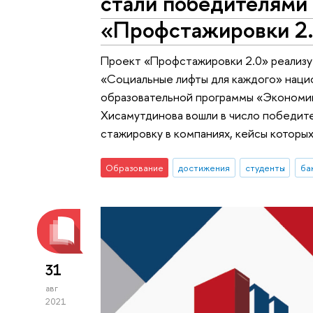
стали победителями
«Профстажировки 2
Проект «Профстажировки 2.0» реализу
«Социальные лифты для каждого» наци
образовательной программы «Экономик
Хисамутдинова вошли в число победите
стажировку в компаниях, кейсы которых
Образование
достижения
студенты
ба
31
авг
2021