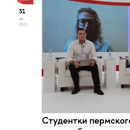
31
авг
2021
Студентки пермско