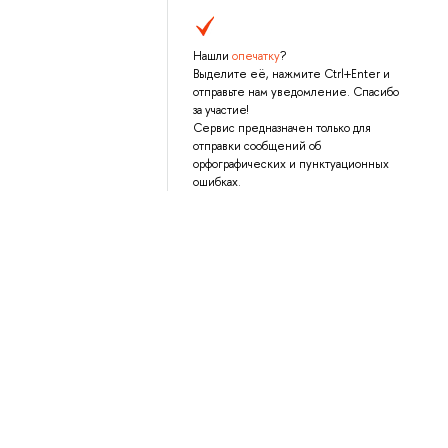
Нашли
опечатку
?
Выделите её, нажмите Ctrl+Enter и
отправьте нам уведомление. Спасибо
за участие!
Сервис предназначен только для
отправки сообщений об
орфографических и пунктуационных
ошибках.