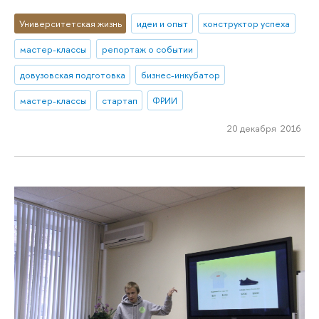
Университетская жизнь
идеи и опыт
конструктор успеха
мастер-классы
репортаж о событии
довузовская подготовка
бизнес-инкубатор
мастер-классы
стартап
ФРИИ
20 декабря 2016