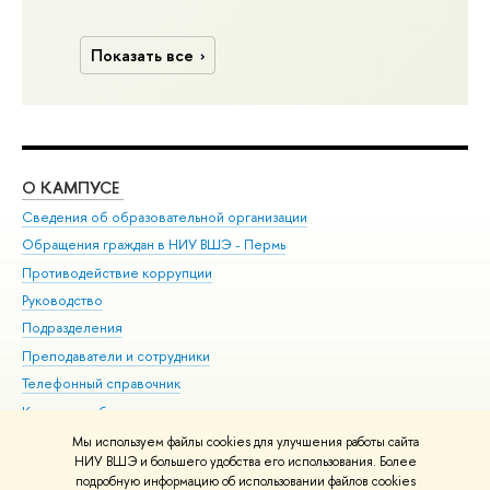
Показать все
О КАМПУСЕ
ОБ
Сведения об образовательной организации
Дов
Обращения граждан в НИУ ВШЭ - Пермь
Ол
Противодействие коррупции
При
Руководство
При
Подразделения
Ин
Преподаватели и сотрудники
До
Телефонный справочник
Уни
Корпуса и общежития
Обр
ВШЭ для студентов с ограниченными возможностями
Мы используем файлы cookies для улучшения работы сайта
здоровья и инвалидностью
НИУ ВШЭ и большего удобства его использования. Более
подробную информацию об использовании файлов cookies
Единая платежная страница