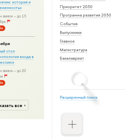
рении: история и
Приоритет 2030
еменность»
Программа развития 2030
 заявок – до 15
бря
События
йн
Выпускники
Главное
оября
Магистратура
лый стол
ропология входа в
Бакалавриат
ессию»
 заявок – до 20
ря
йн
Расширенный поиск
казать все