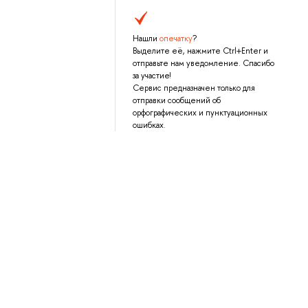
Нашли
опечатку
?
Выделите её, нажмите Ctrl+Enter и
отправьте нам уведомление. Спасибо
за участие!
Сервис предназначен только для
отправки сообщений об
орфографических и пунктуационных
ошибках.