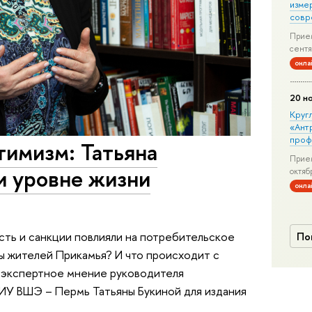
изме
совр
Прием
сентя
онла
20 н
Круг
«Ант
проф
тимизм: Татьяна
Прием
и уровне жизни
октяб
онла
сть и санкции повлияли на потребительское
По
ы жителей Прикамья? И что происходит с
 –экспертное мнение руководителя
ИУ ВШЭ – Пермь Татьяны Букиной для издания