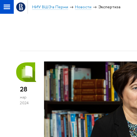
НИУ ВШЭ в Перми
Новости
Экспертиза
28
мар
2024