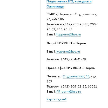
Подготовка к ЕГЭ, конкурсы и
Олимпиады
614017, Пермь, ул. Студенческая,
23, каб. 106
Телефоны: (342) 200-95-40, 200-
95-41, 200-95-42
E-mail:
fdpperm@hse.ru
Лицей НИУ ВШЭ – Пермь
E-mail:
lycperm@hse.ru
Телефон: (342) 254-41-79
Пресс-офис НИУ ВШЭ – Пермь
Пермь, ул.
Студенческая, 38
, ауд.
207
Телефон: (342) 205-52-23, 66021
E-mail:
PR-perm@hse.ru
Карта зданий