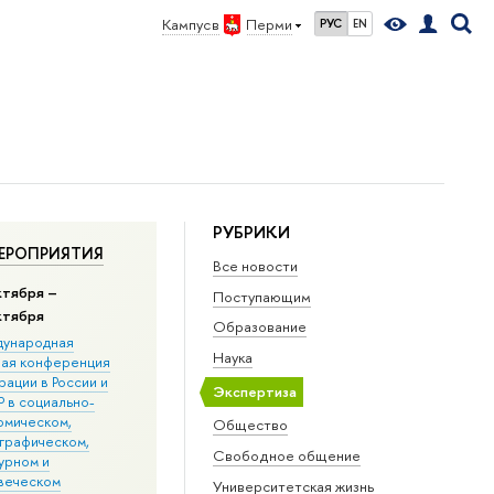
Кампус в
Перми
РУС
EN
РУБРИКИ
ЕРОПРИЯТИЯ
Все новости
ктября –
Поступающим
ктября
Образование
ународная
Наука
ная конференция
ации в Росcии и
Экспертиза
 в социально-
омическом,
Общество
графическом,
Свободное общение
урном и
веческом
Университетская жизнь