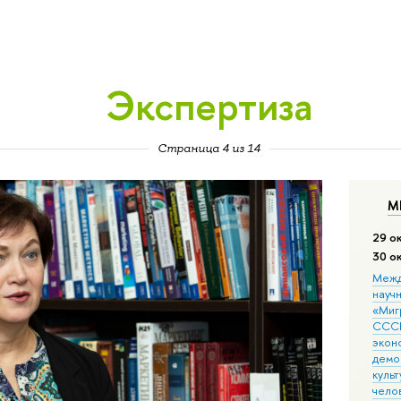
Экспертиза
Страница 4 из 14
М
29 о
30 о
Межд
науч
«Мигр
СССР
экон
демо
культ
чело