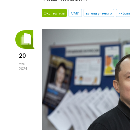
Экспертиза
СМИ
взгляд ученого
инфля
20
мар
2024