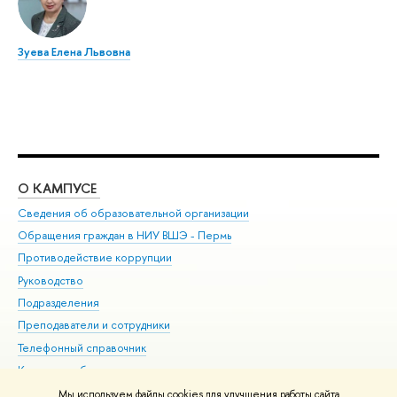
Зуева Елена Львовна
О КАМПУСЕ
ОБ
Сведения об образовательной организации
Дов
Обращения граждан в НИУ ВШЭ - Пермь
Ол
Противодействие коррупции
При
Руководство
При
Подразделения
Ин
Преподаватели и сотрудники
До
Телефонный справочник
Уни
Корпуса и общежития
Обр
ВШЭ для студентов с ограниченными возможностями
Мы используем файлы cookies для улучшения работы сайта