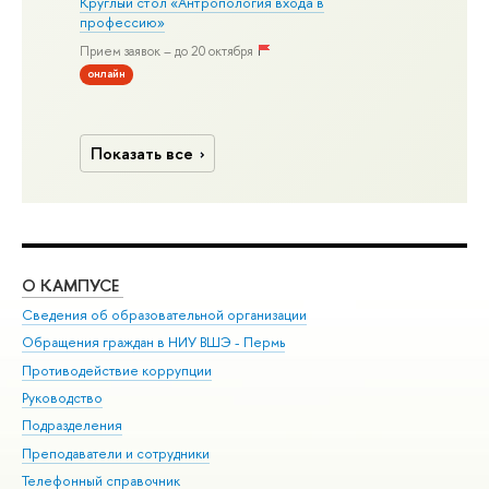
Круглый стол «Антропология входа в
профессию»
Прием заявок – до 20 октября
онлайн
Показать все
О КАМПУСЕ
ОБ
Сведения об образовательной организации
Дов
Обращения граждан в НИУ ВШЭ - Пермь
Ол
Противодействие коррупции
При
Руководство
При
Подразделения
Ин
Преподаватели и сотрудники
До
Телефонный справочник
Уни