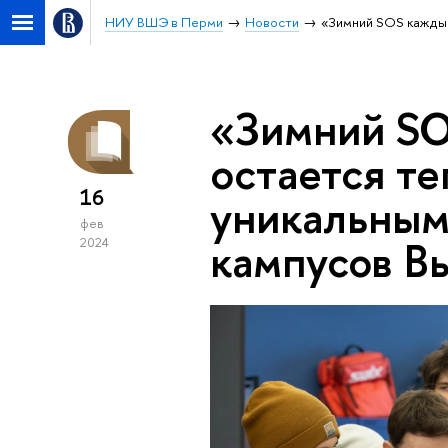
НИУ ВШЭ в Перми
Новости
«Зимний SOS каждый
«Зимний SO
остается т
16
уникальным
фев
кампусов В
2024