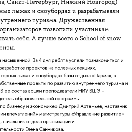
ва, Санкт-Петербург, Нижний Новгород)
рных лыжах и сноубордах и разрабатывали
нутреннего туризма. Дружественная
 организаторов позволили участникам
вить себя. А лучше всего о School of snow
енты.
 насыщенной. За 4 дня ребята успели познакомиться и
разработке проектов на полезных лекциях,
 горных лыжах и сноубордах базы отдыха «Парма», а
обственные проекты по развитию внутреннего туризма и
 В ее состав вошли преподаватели НИУ ВШЭ –
дитель образовательной программы
по бизнесу и экономике» Дмитрий Артемьев, наставник
ии впечатлений» магистратуры «Управление развитием
 начальник отдела организации и
тельности Елена Санникова.