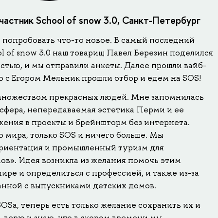
астник School of snow 3.0, Санкт-Петербург
 попробовать что-то новое. В самый последний
ol of snow 3.0 наш товарищ Павел Березин поделился
стью, и мы отправили анкеты. Далее прошли вайб-
то с Егором Мельник прошли отбор и едем на SOS!
множеством прекрасных людей. Мне запомнилась
сфера, непередаваемая эстетика Перми и ее
жения в проекты и брейншторм без интернета.
 мира, только SOS и ничего больше. Мы
ориентация и промышленный туризм для
ов». Идея возникла из желания помочь этим
мире и определиться с профессией, и также из-за
анной с выпускниками детских домов.
OSa, теперь есть только желание сохранить их и
 верю и знаю, что в скором времени мы