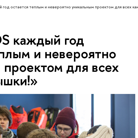
 год остается теплым и невероятно уникальным проектом для всех ка
S каждый год
еплым и невероятно
 проектом для всех
ышки!»