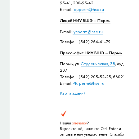
95-41, 200-95-42
E-mail:
fdpperm@hse.ru
Лицей НИУ ВШЭ – Пермь
E-mail:
lycperm@hse.ru
Телефон: (342) 254-41-79
Пресс-офис НИУ ВШЭ – Пермь
Пермь, ул.
Студенческая, 38
, ауд.
207
Телефон: (342) 205-52-23, 66021
E-mail:
PR-perm@hse.ru
Карта зданий
Нашли
опечатку
?
Выделите её, нажмите Ctrl+Enter и
отправьте нам уведомление. Спасибо