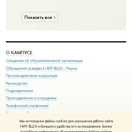
Показать все
О КАМПУСЕ
ОБ
Сведения об образовательной организации
Дов
Обращения граждан в НИУ ВШЭ - Пермь
Ол
Противодействие коррупции
При
Руководство
При
Подразделения
Ин
Преподаватели и сотрудники
До
Телефонный справочник
Уни
Корпуса и общежития
Обр
ВШЭ для студентов с ограниченными возможностями
Мы используем файлы cookies для улучшения работы сайта
здоровья и инвалидностью
НИУ ВШЭ и большего удобства его использования. Более
подробную информацию об использовании файлов cookies