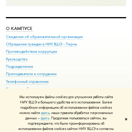
О КАМПУСЕ
ОБ
Сведения об образовательной организации
Дов
Обращения граждан в НИУ ВШЭ - Пермь
Ол
Противодействие коррупции
При
Руководство
При
Подразделения
Ин
Преподаватели и сотрудники
До
Телефонный справочник
Уни
Корпуса и общежития
Обр
ВШЭ для студентов с ограниченными возможностями
Мы используем файлы cookies для улучшения работы сайта
здоровья и инвалидностью
НИУ ВШЭ и большего удобства его использования. Более
подробную информацию об использовании файлов cookies
Единая платежная страница
можно найти
здесь
, наши правила обработки персональных
данных –
здесь
. Продолжая пользоваться сайтом, вы
✖
Редактору
подтверждаете, что были проинформированы об
© НИУ ВШЭ 1993–2026
Условия использования материалов
Адреса
использовании файлов cookies сайтом НИУ ВШЭ и согласны