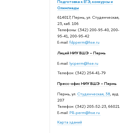
Подготовка к ЕГЭ, конкурсы и
Олимпиады
614017, Пермь, ул. Студенческая,
23, каб. 106
Телефоны: (342) 200-95-40, 200-
95-41, 200-95-42
E-mail:
fdpperm@hse.ru
Лицей НИУ ВШЭ – Пермь
E-mail:
lycperm@hse.ru
Телефон: (342) 254-41-79
Пресс-офис НИУ ВШЭ – Пермь
Пермь, ул.
Студенческая, 38
, ауд.
207
Телефон: (342) 205-52-23, 66021
E-mail:
PR-perm@hse.ru
Карта зданий