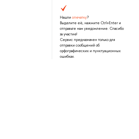
Нашли
опечатку
?
Выделите её, нажмите Ctrl+Enter и
отправьте нам уведомление. Спасибо
за участие!
Сервис предназначен только для
отправки сообщений об
орфографических и пунктуационных
ошибках.