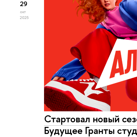
29
окт
2025
Стартовал новый се
Будущее Гранты сту