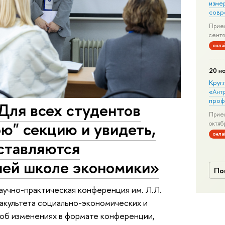
изме
совр
Прием
сентя
онла
20 н
Круг
«Ант
проф
Для всех студентов
Прием
ою" секцию и увидеть,
октяб
онла
ставляются
шей школе экономики»
По
научно-практическая конференция им. Л.Л.
акультета социально-экономических и
 об изменениях в формате конференции,