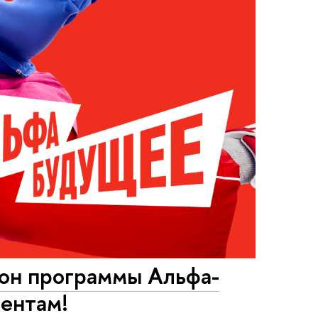
зон программы Альфа-
дентам!