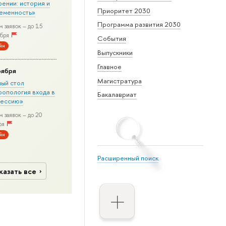
рении: история и
Приоритет 2030
еменность»
Программа развития 2030
 заявок – до 15
бря
События
йн
Выпускники
Главное
оября
Магистратура
лый стол
ропология входа в
Бакалавриат
ессию»
 заявок – до 20
ря
йн
Расширенный поиск
казать все