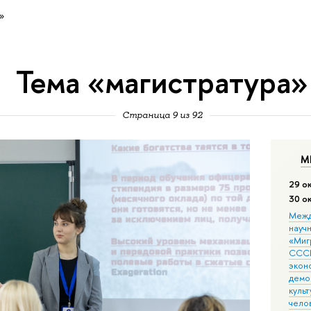
»
Тема «магистратура»
Страница 9 из 92
М
29 о
30 о
Межд
науч
«Мигр
СССР
экон
демо
культ
чело