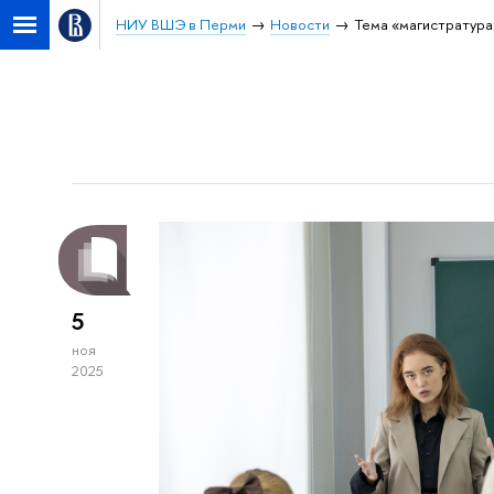
НИУ ВШЭ в Перми
Новости
Тема «магистратура
5
ноя
2025