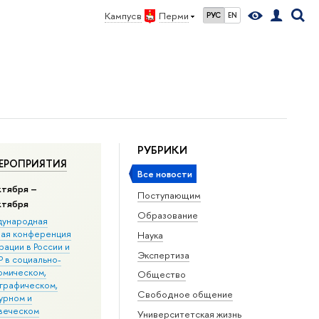
Кампус в
Перми
РУС
EN
РУБРИКИ
ЕРОПРИЯТИЯ
Все новости
ктября –
Поступающим
ктября
Образование
ународная
ная конференция
Наука
ации в Росcии и
Экспертиза
 в социально-
омическом,
Общество
графическом,
Свободное общение
урном и
веческом
Университетская жизнь