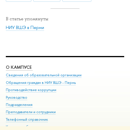
В статье упомянуты
НИУ ВШЭ в Перми
О КАМПУСЕ
ОБ
Сведения об образовательной организации
Дов
Обращения граждан в НИУ ВШЭ - Пермь
Ол
Противодействие коррупции
При
Руководство
При
Подразделения
Ин
Преподаватели и сотрудники
До
Телефонный справочник
Уни
Корпуса и общежития
Обр