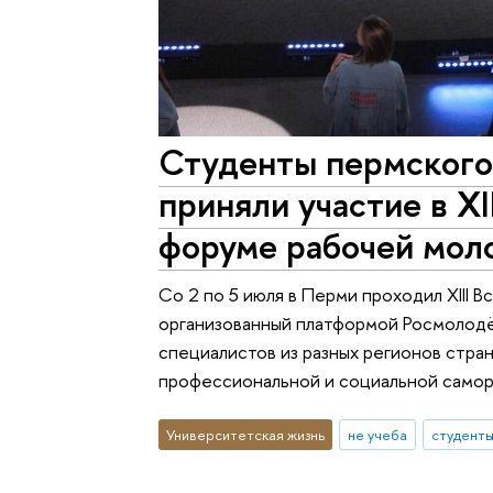
Студенты пермског
приняли участие в XI
форуме рабочей мо
Со 2 по 5 июля в Перми проходил XIII
организованный платформой Росмолод
специалистов из разных регионов стра
профессиональной и социальной самор
Университетская жизнь
не учеба
студент