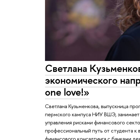
Светлана Кузьменко
экономического напр
one love!»
Светлана Кузьменкова, выпускница про
пермского кампуса НИУ ВШЭ, занимае
управления рисками финансового секто
профессиональный путь от студента к
финансового консалтинга с банками де