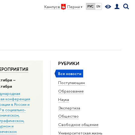
Кампус в
Перми
РУС
EN
РУБРИКИ
ЕРОПРИЯТИЯ
Все новости
ктября –
Поступающим
ктября
Образование
ународная
ная конференция
Наука
ации в Росcии и
Экспертиза
 в социально-
омическом,
Общество
графическом,
Свободное общение
урном и
веческом
Университетская жизнь