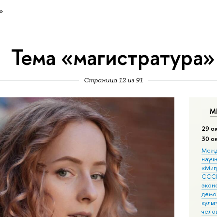
»
Тема «магистратура»
Страница 12 из 91
М
29 о
30 о
Межд
науч
«Мигр
СССР
экон
демо
культ
чело