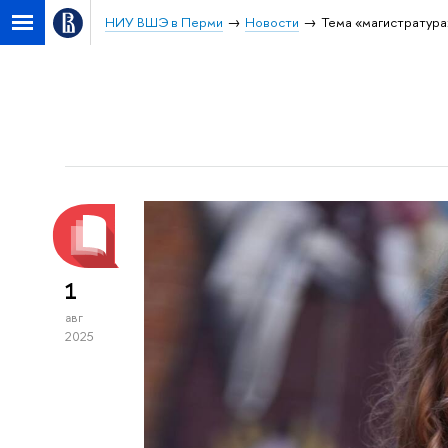
НИУ ВШЭ в Перми
Новости
Тема «магистратура
1
авг
2025