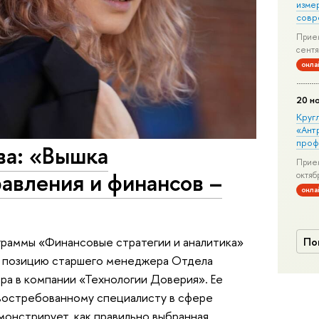
изме
совр
Прием
сентя
онла
20 н
Круг
«Ант
проф
ва: «Вышка
Прием
авления и финансов –
октяб
онла
граммы «Финансовые стратегии и аналитика»
По
т позицию старшего менеджера Отдела
ра в компании «Технологии Доверия». Ее
 востребованному специалисту в сфере
монстрирует, как правильно выбранная