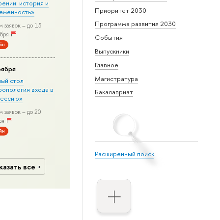
рении: история и
Приоритет 2030
еменность»
Программа развития 2030
 заявок – до 15
бря
События
йн
Выпускники
Главное
оября
Магистратура
лый стол
ропология входа в
Бакалавриат
ессию»
 заявок – до 20
ря
йн
Расширенный поиск
казать все