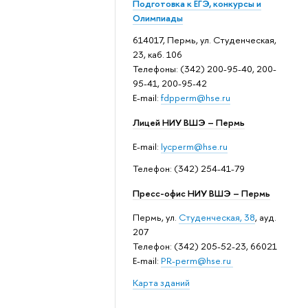
Подготовка к ЕГЭ, конкурсы и
Олимпиады
614017, Пермь, ул. Студенческая,
23, каб. 106
Телефоны: (342) 200-95-40, 200-
95-41, 200-95-42
E-mail:
fdpperm@hse.ru
Лицей НИУ ВШЭ – Пермь
E-mail:
lycperm@hse.ru
Телефон: (342) 254-41-79
Пресс-офис НИУ ВШЭ – Пермь
Пермь, ул.
Студенческая, 38
, ауд.
207
Телефон: (342) 205-52-23, 66021
E-mail:
PR-perm@hse.ru
Карта зданий