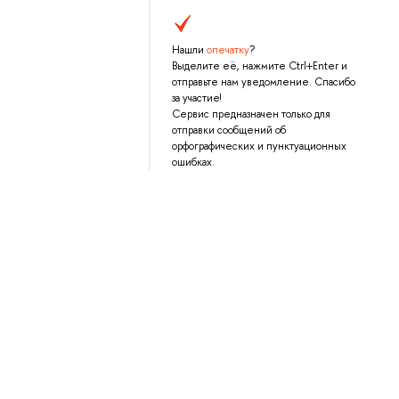
Нашли
опечатку
?
Выделите её, нажмите Ctrl+Enter и
отправьте нам уведомление. Спасибо
за участие!
Сервис предназначен только для
отправки сообщений об
орфографических и пунктуационных
ошибках.